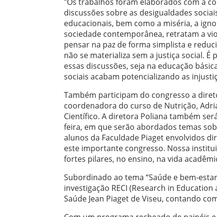
"Os trabalhos foram elaborados com a col
discussões sobre as desigualdades sociais 
educacionais, bem como a miséria, a igno
sociedade contemporânea, retratam a vio
pensar na paz de forma simplista e reduci
não se materializa sem a justiça social. 
essas discussões, seja na educação básica
sociais acabam potencializando as injusti
Também participam do congresso a direto
coordenadora do curso de Nutrição, Adr
Científico. A diretora Poliana também se
feira, em que serão abordados temas sobr
alunos da Faculdade Piaget envolvidos di
este importante congresso. Nossa instituiç
fortes pilares, no ensino, na vida acadêm
Subordinado ao tema “Saúde e bem-estar n
investigação RECI (Research in Education
Saúde Jean Piaget de Viseu, contando com
Com um programa recheado de painéis e c