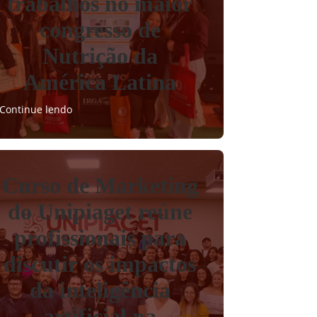
trabalhos no maior
congresso de
Nutrição da
América Latina
Continue lendo
Curso de Marketing
do Unipiaget reúne
profissionais para
discutir os impactos
da inteligência
artificial na