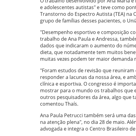
O trabalho desenvolvido por Ana Maria e I
e adolescentes autistas" e teve como po
Transtorno do Espectro Autista (TEA) na C
grupo de famílias desses pacientes, o Uni
"Desempenho esportivo e composição cor
trabalho de Ana Paula e Andressa, também
dados que indicaram o aumento do númer
dieta, que notadamente tem muitos benefíc
muitas vezes podem ter maior demanda 
"Foram estudos de revisão que reuniram e
responder a lacunas da nossa área, e amb
clínica e esportiva. O congresso é import
mostrar para o mundo os trabalhos que e
outros pesquisadores da área, algo que
comentou Thaís.
Ana Paula Petrucci também será uma das 
na atenção plena", no dia 28 de maio. Al
advogada e integra o Centro Brasileiro 