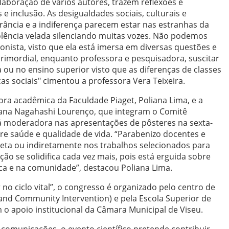
aboração de vários autores, trazem reflexões e
e inclusão. As desigualdades sociais, culturais e
rância e a indiferença parecem estar nas estranhas da
lência velada silenciando muitas vozes. Não podemos
onista, visto que ela está imersa em diversas questões e
É primordial, enquanto professora e pesquisadora, suscitar
 ou no ensino superior visto que as diferenças de classes
ças sociais" cimentou a professora Vera Teixeira.
ra acadêmica da Faculdade Piaget, Poliana Lima, e a
iana Nagahashi Lourenço, que integram o Comitê
rá moderadora nas apresentações de pôsteres na sexta-
e saúde e qualidade de vida. “Parabenizo docentes e
reta ou indiretamente nos trabalhos selecionados para
ão se solidifica cada vez mais, pois está erguida sobre
ica e na comunidade”, destacou Poliana Lima.
o ciclo vital”, o congresso é organizado pelo centro de
 and Community Intervention) e pela Escola Superior de
 o apoio institucional da Câmara Municipal de Viseu.
omunicações, o evento científico pretende contribuir