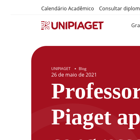
Calendário Acadêmico
Consultar diplo
Gr
UNIPIAGET
Blog
●
26
de
maio
de
2021
Professor
Piaget a