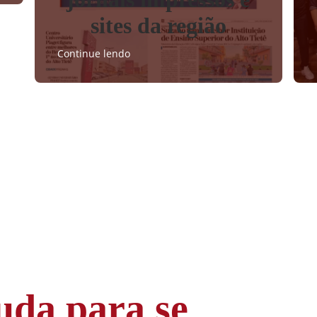
sites da região
Continue lendo
uda para se