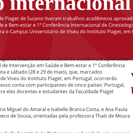
 internacional
de Piaget de Suzano tiveram trabalhos acadêmicos aprovad
e e Bem-estar e 1ª Conferência Internacional de Cinesiolog
ra o Campus Universitário de Viseu do Instituto Piaget, em
iaget de Suzano tiveram trabalhos acadêmicos aprovados
l de Intervenção em Saúde e Bem-estar e 1ª Conferência
xta e sábado (28 e 29 de maio), que, marcados
de Viseu do Instituto Piaget, em Portugal, ocorrerão
esso conta com participantes de cinco países: Portugal,
tre eles docentes e estudantes da Faculdade Piaget
ia Miguel do Amaral e Isabelle Branca Costa, e Ana Paula
heco de Sousa, orientadas pela professora Thaís de Moura