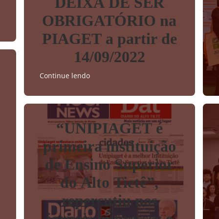
DEIXA DE SER
OBRIGATÓRIO na
PIAGET a partir de
14/09/2022
Continue lendo
“UNIPIAGET é
3
primeira instituição
de Ensino Superior
do Alto Tietê”,
repercutiu nos
jornais impressos e