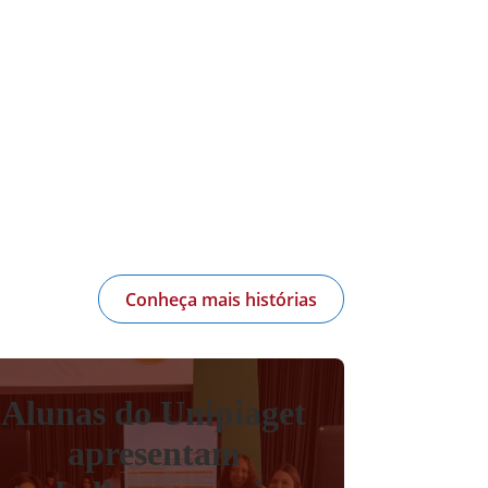
Conheça mais histórias
Alunas do Unipiaget
apresentam