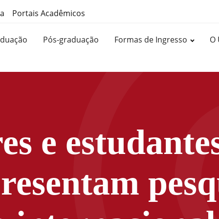
ma
Portais Acadêmicos
aduação
Pós-graduação
Formas de Ingresso
O 
es e estudante
presentam pesq