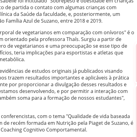
sabelle foi intitulado "Sobrepeso e obesidade em crianças
nto de partida o contato com algumas crianças com
línica da Saúde da faculdade, e, posteriormente, um
ão Família Azul de Suzano, entre 2018 e 2019.
poral de vegetarianos em comparação com onívoros" é o
 orientado pela professora Thaís. Surgiu a partir de
o de vegetarianos e uma preocupação se esse tipo de
ios, teria implicações para esportistas e atletas que
metabólica.
vidências de estudos originais já publicados visando
os trazem resultados importantes e aplicáveis à prática
ante por proporcionar a divulgação desses resultados e
stamos desenvolvendo, e por permitir a interação com
 também soma para a formação de nossos estudantes",
conferencistas, com o tema "Qualidade de vida baseada
ém de recém formada em Nutrição pela Piaget de Suzano, é
de Coaching Cognitivo Comportamental.