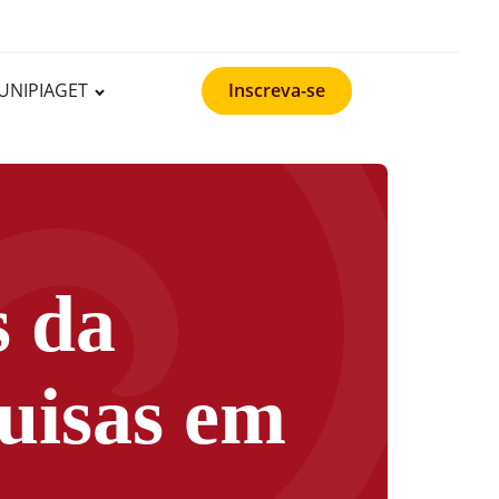
UNIPIAGET
Inscreva-se
s da
uisas em