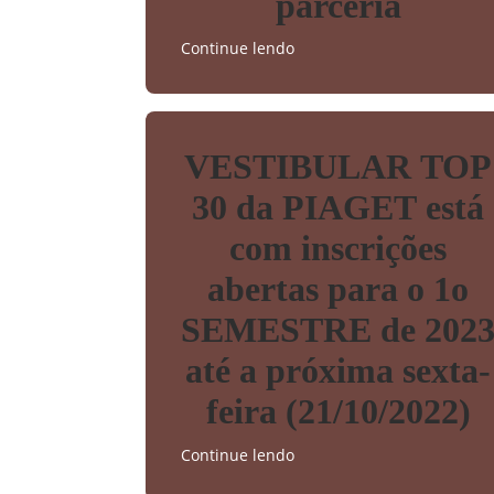
parceria
Continue lendo
VESTIBULAR TOP
30 da PIAGET está
com inscrições
abertas para o 1o
SEMESTRE de 202
até a próxima sexta-
feira (21/10/2022)
Continue lendo