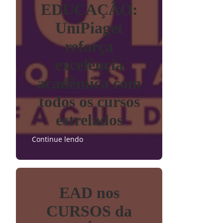
EDUCAÇÃO:
UniPiaget
reforça
excelência
acadêmica com
todos os cursos
estrelados
Continue lendo
EAD nos
CURSOS da