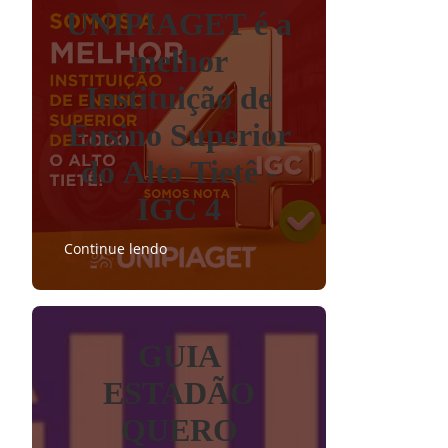
UNIPIAGET é a
melhor
Instituição de
Ensino Superior
do Alto Tietê -
IGC 4
Continue lendo
GUIA
ESTADÃO
QUERO