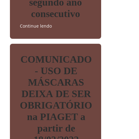
segundo ano
consecutivo
Continue lendo
COMUNICADO
- USO DE
MÁSCARAS
DEIXA DE SER
OBRIGATÓRIO
na PIAGET a
partir de