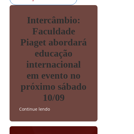
Intercâmbio:
Faculdade
Piaget abordará
educação
internacional
em evento no
próximo sábado
10/09
Continue lendo