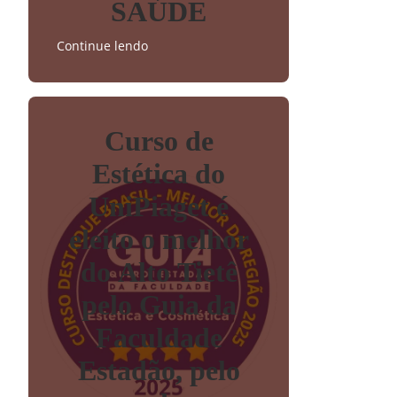
SAÚDE
Continue lendo
Curso de
Estética do
UniPiaget é
eleito o melhor
do Alto Tietê
pelo Guia da
Faculdade
Estadão, pelo