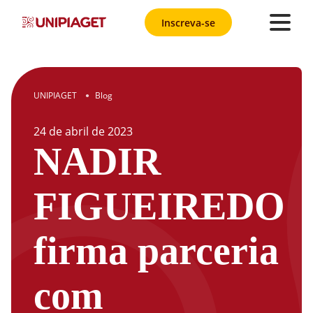
Inscreva-se
UNIPIAGET
Blog
●
24
de
abril
de
2023
NADIR
FIGUEIREDO
firma parceria
com