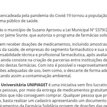
sencadeada pela pandemia do Covid-19 tornou a população 
ma público de saúde.
ção o município de Suzano Aprovou a Lei Municipal Nº 5379/
or Jaime Siunte. que autoriza o programa de farmácias soli
em receber doações de medicamentos, incluindo amostras 
nais da saúde, de empresas do segmento farmacêutico e sua
sabilidade técnica e profissional farmacêutica, após avaliaç
ainda consiste na criação de parcerias entre instituições d
o destas farmácias. Com isto é possível o reaproveitamento
ões adequadas de uso, bem como, o descarte de forma ad
itando assim a contaminação ambiental.
 Universitária UNIPIAGET
é uma iniciativa sem fins lucrati
s pessoas, por meio da entrega de medicamentos gratuitam
dios que não conseguem comprar. Qualquer pessoa que pr
so, basta realizar um cadastro apresentando um documento de
icamentos da Farmácia Solidária provem de doações das 