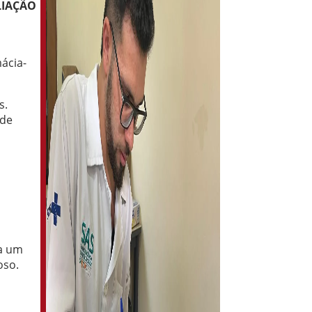
LIAÇÃO
ácia-
s.
 de
o
na um
oso.