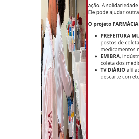
ação. A solidariedad
Ele pode ajudar outr
O projeto FARMÁCIA
PREFEITURA M
postos de colet
medicamentos nã
EMIBRA
, indús
coleta dos med
TV DIÁRIO
afili
descarte corret