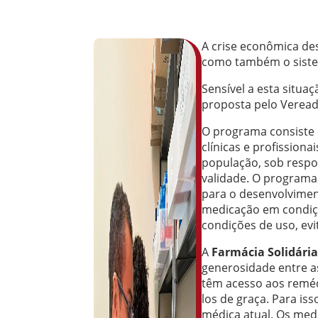
A crise econômica de
como também o siste
Sensível a esta situa
proposta pelo Veread
O programa consiste 
clínicas e profissio
população, sob respon
validade. O programa 
para o desenvolviment
medicação em condiç
condições de uso, ev
A
Farmácia Solidária
generosidade entre a
têm acesso aos remé
los de graça. Para is
médica atual. Os med