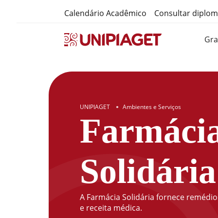
Calendário Acadêmico
Consultar diplo
Gr
UNIPIAGET
Ambientes e Serviços
●
Farmácia
Solidária
A Farmácia Solidária fornece remédi
e receita médica.