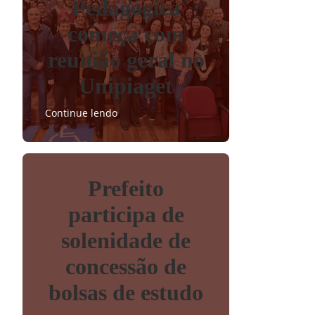
Pedagógica
começa com
reunião geral no
Unipiaget
Continue lendo
Prefeito
participa de
solenidade de
concessão de
bolsas de estudo