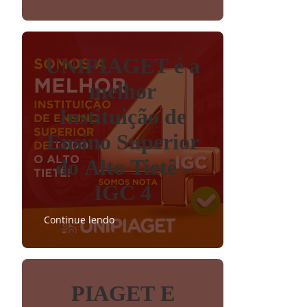
UNIPIAGET é a
melhor
Instituição de
Ensino Superior
do Alto Tietê -
IGC 4
Continue lendo
PIAGET E