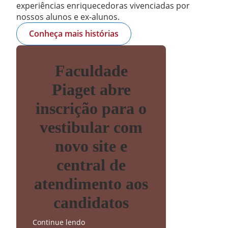
experiências enriquecedoras vivenciadas por
nossos alunos e ex-alunos.
Conheça mais histórias
Faculdade
Piaget abre
inscrição para o
vestibular com
novo site e
central de
atendimento aos
candidatos
Continue lendo