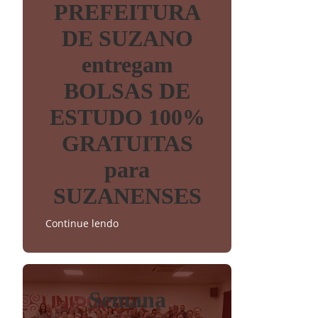
PREFEITURA
DE SUZANO
entregam
BOLSAS DE
ESTUDO 100%
GRATUITAS
para
SUZANENSES
Continue lendo
Semana