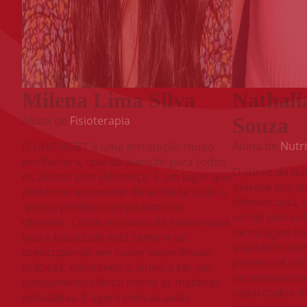
Milena Lima Silva
Nathali
Aluna de
Fisioterapia
Souza
Aluna de
Nutr
O UNIPIAGET é uma instituição muito
acolhedora, que dá atenção para todos
O curso de nu
os alunos sem diferença. É um lugar que
oferece aos a
podemos aproveitar de verdade tudo o
diferenciada,
que os professores podem nos
sendo maravi
oferecer. Como no curso de Fisioterapia
de estágios in
que a faculdade está sempre se
e também com 
preocupando em trazer experiências
presencial co
práticas, colocando o aluno a ter um
extremamente 
pensamento clínico frente as matérias
capacitados 
estudadas. E agora com as aulas