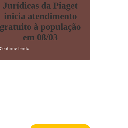
Jurídicas da Piaget
inicia atendimento
gratuito à população
em 08/03
Continue lendo