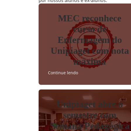
por nossos alunos e ex-alunos.
MEC reconhece
curso de
Enfermagem do
Unipiaget com nota
máxima
Continue lendo
Unipiaget abre o
semestre com
Semana Pedagógica