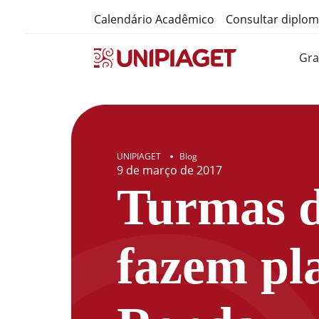
Calendário Acadêmico
Consultar diplo
Gr
UNIPIAGET
Blog
●
9
de
março
de
2017
Turmas 
fazem pl