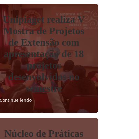
Unipiaget realiza V
Mostra de Projetos
de Extensão com
apresentação de 18
projetos
desenvolvidos no
semestre
Continue lendo
Núcleo de Práticas