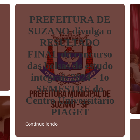
PREFEITURA DE
SUZANO divulga o
RESULTADO
FINAL do concurso
das bolsas de estudo
integrais 2024 - 1o
SEMESTRE do
Centro Universitário
PIAGET
Continue lendo