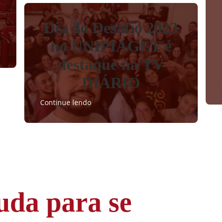
Dia do Desafio 2023
no UNIPIAGET é
destaque na TV
DIÁRIO
Continue lendo
uda para se