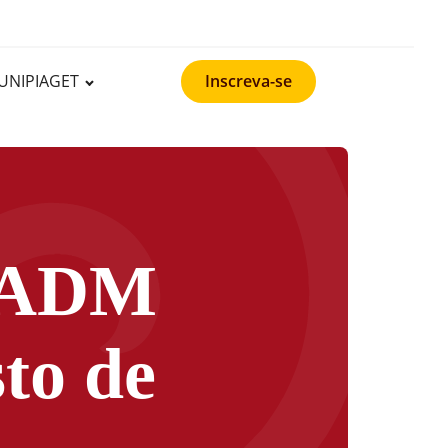
UNIPIAGET
Inscreva-se
e ADM
to de