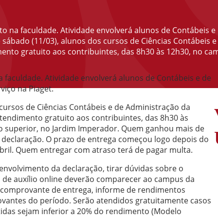
o na faculdade. Atividade envolverá alunos de Contábeis e
te sábado (11/03), alunos dos cursos de Ciências Contábeis
ento gratuito aos contribuintes, das 8h30 às 12h30, no cam
faculdade. Atividade envolverá alunos de Contábeis e de
viço na Piaget.
 cursos de Ciências Contábeis e de Administração da
tendimento gratuito aos contribuintes, das 8h30 às
no superior, no Jardim Imperador. Quem ganhou mais de
a declaração. O prazo de entrega começou logo depois do
abril. Quem entregar com atraso terá de pagar multa.
nvolvimento da declaração, tirar dúvidas sobre o
a de auxílio online deverão comparecer ao campus da
a, comprovante de entrega, informe de rendimentos
ovantes do período. Serão atendidos gratuitamente casos
idas sejam inferior a 20% do rendimento (Modelo