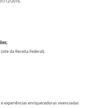
31/12/2016.
ões:
(site da Receita Federal).
m
s e experiências enriquecedoras vivenciadas