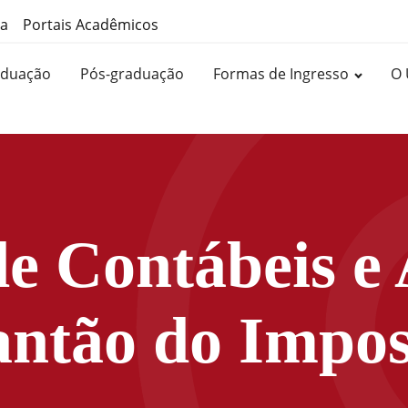
ma
Portais Acadêmicos
aduação
Pós-graduação
Formas de Ingresso
O 
de Contábeis 
antão do Impos