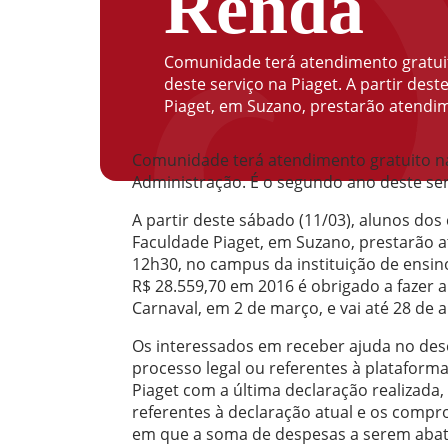
Renda
Comunidade terá atendimento gratuit
deste serviço na Piaget. A partir des
Piaget, em Suzano, prestarão atendim
Comunidade terá atendimento gratuito na 
Administração. É o segundo ano deste ser
A partir deste sábado (11/03), alunos dos
Faculdade Piaget, em Suzano, prestarão a
12h30, no campus da instituição de ensi
R$ 28.559,70 em 2016 é obrigado a fazer 
Carnaval, em 2 de março, e vai até 28 de 
Os interessados em receber ajuda no dese
processo legal ou referentes à plataform
Piaget com a última declaração realizad
referentes à declaração atual e os compr
em que a soma de despesas a serem abat