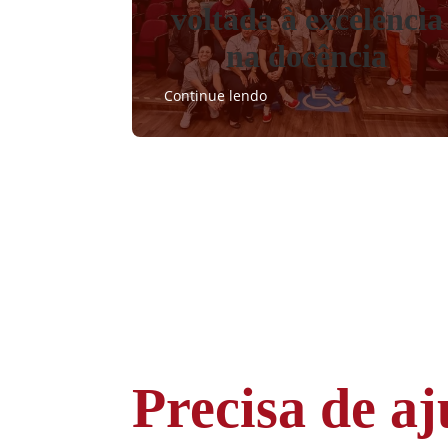
voltada à excelência
na docência
Continue lendo
Precisa de aj