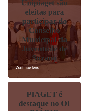
Unipiaget são
eleitas para
participar do
Conselho
Municipal da
Juventude de
Suzano
Continue lendo
PIAGET é
destaque no OI