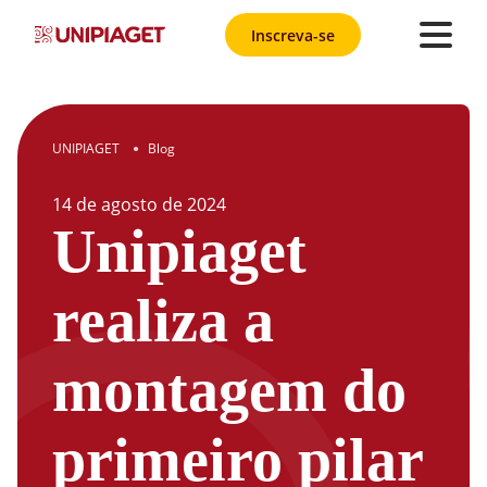
Inscreva-se
UNIPIAGET
Blog
●
14
de
agosto
de
2024
Unipiaget
realiza a
montagem do
primeiro pilar