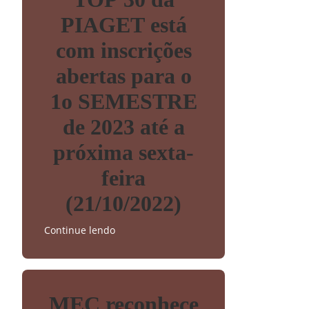
PIAGET está
com inscrições
abertas para o
1o SEMESTRE
de 2023 até a
próxima sexta-
feira
(21/10/2022)
Continue lendo
MEC reconhece