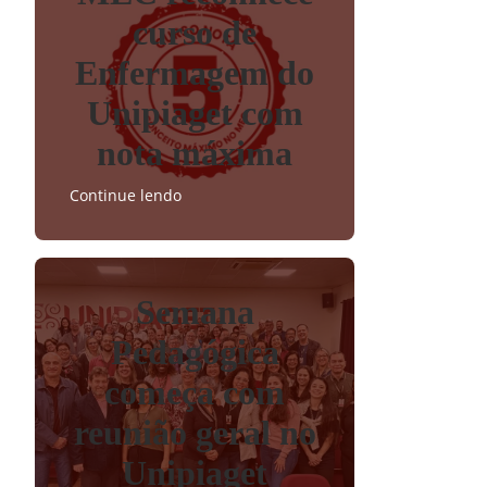
curso de
Enfermagem do
Unipiaget com
nota máxima
Continue lendo
Semana
Pedagógica
começa com
reunião geral no
Unipiaget