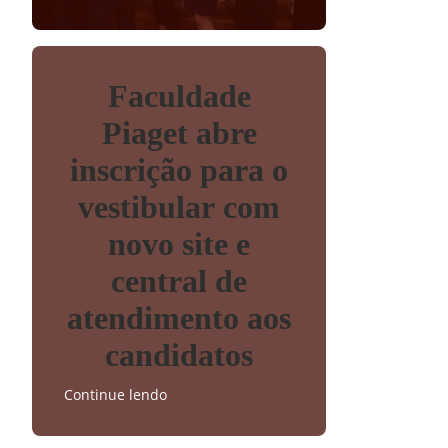
Faculdade
Piaget abre
inscrição para o
vestibular com
novo site e
central de
atendimento aos
candidatos
Continue lendo