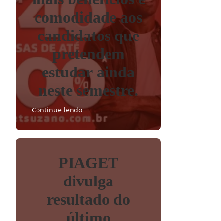
comodidade aos
candidatos que
pretendem
estudar ainda
neste semestre.
Continue lendo
PIAGET
divulga
resultado do
último