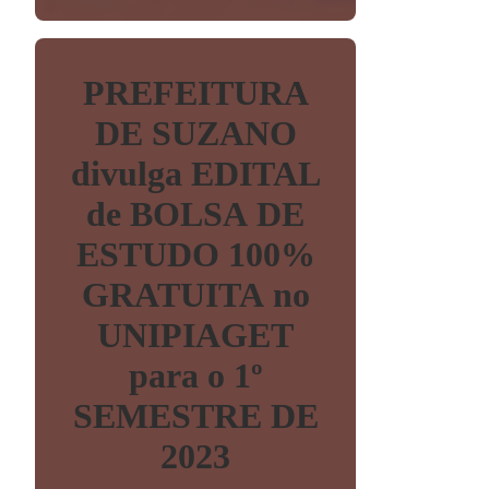
PREFEITURA
DE SUZANO
divulga EDITAL
de BOLSA DE
ESTUDO 100%
GRATUITA no
UNIPIAGET
para o 1º
SEMESTRE DE
2023