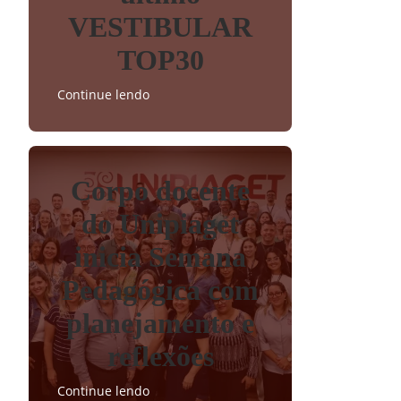
VESTIBULAR
TOP30
Continue lendo
Corpo docente
do Unipiaget
inicia Semana
Pedagógica com
planejamento e
reflexões
Continue lendo