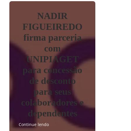
NADIR
FIGUEIREDO
firma parceria
com
UNIPIAGET
para concessão
de desconto
para seus
colaboradores e
dependentes
Continue lendo