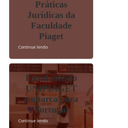
Práticas
Jurídicas da
Faculdade
Piaget
Continue lendo
Estudante do
UNIPIAGET
embarca para
Portugal
Continue lendo