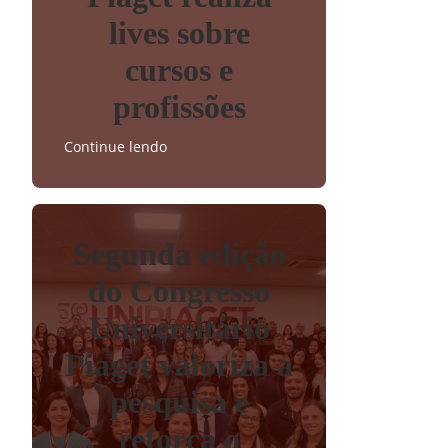
lives sobre
cursos e
profissões
Continue lendo
Segunda edição
do Congresso
Universitário
Piaget valoriza a
pesquisa e
reforça o