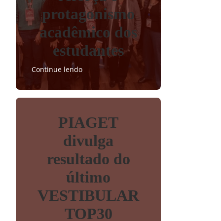
protagonismo
acadêmico dos
estudantes
Continue lendo
PIAGET
divulga
resultado do
último
VESTIBULAR
TOP30