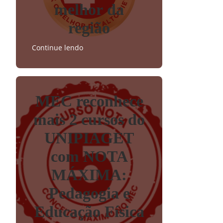
melhor da
região
Continue lendo
MEC reconhece
mais 2 cursos do
UNIPIAGET
com NOTA
MÁXIMA:
Pedagogia e
Educação Física