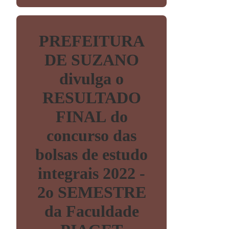
PREFEITURA
DE SUZANO
divulga o
RESULTADO
FINAL do
concurso das
bolsas de estudo
integrais 2022 -
2o SEMESTRE
da Faculdade