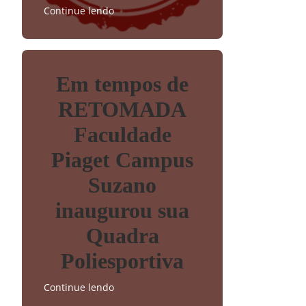
Continue lendo
Em tempos de
RETOMADA
Faculdade
Piaget Campus
Suzano
inaugurou sua
Quadra
Poliesportiva
Continue lendo