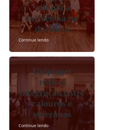
voltada à
excelência na
docência
Continue lendo
Unipiaget
realiza
integração entre
calouros e
veteranos
Continue lendo