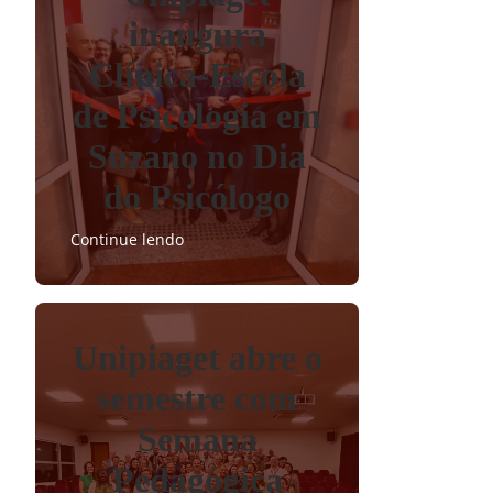
inaugura
Clínica-Escola
de Psicologia em
Suzano no Dia
do Psicólogo
Continue lendo
Unipiaget abre o
semestre com
Semana
Pedagógica