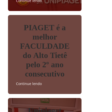
Continue lendo
PIAGET é a
melhor
FACULDADE
do Alto Tietê
pelo 2º ano
consecutivo
Continue lendo
Unipiaget