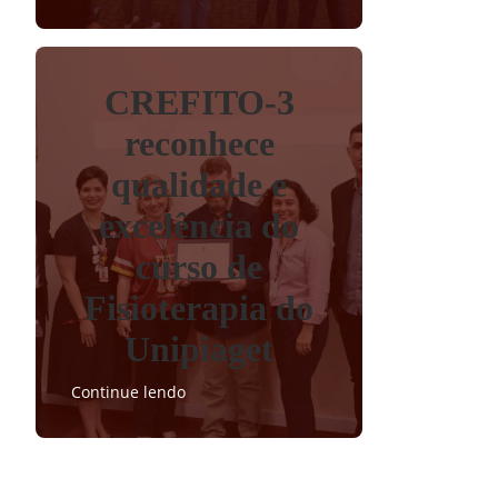
CREFITO-3
reconhece
qualidade e
excelência do
curso de
Fisioterapia do
Unipiaget
Continue lendo