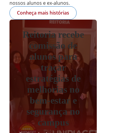
nossos alunos e ex-alunos.
Conheça mais histórias
Reitoria recebe
comissão de
alunos para
traçar
estratégias de
melhorias no
bem-estar e
segurança no
campus