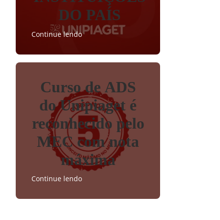
DO PAÍS
Continue lendo
Curso de ADS
do Unipiaget é
reconhecido pelo
MEC com nota
máxima
Continue lendo