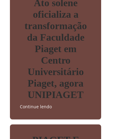
Ato solene
oficializa a
transformação
da Faculdade
Piaget em
Centro
Universitário
Piaget, agora
UNIPIAGET
Continue lendo