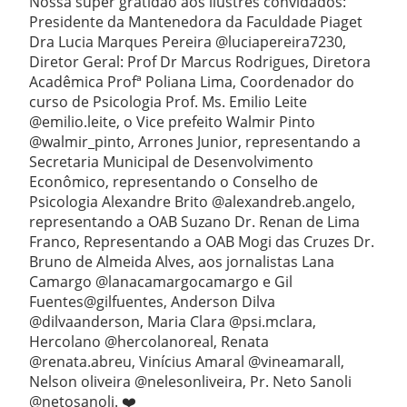
Nossa super gratidão aos ilustres convidados:
Presidente da Mantenedora da Faculdade Piaget
Dra Lucia Marques Pereira @luciapereira7230,
Diretor Geral: Prof Dr Marcus Rodrigues, Diretora
Acadêmica Profª Poliana Lima, Coordenador do
curso de Psicologia Prof. Ms. Emilio Leite
@emilio.leite, o Vice prefeito Walmir Pinto
@walmir_pinto, Arrones Junior, representando a
Secretaria Municipal de Desenvolvimento
Econômico, representando o Conselho de
Psicologia Alexandre Brito @alexandreb.angelo,
representando a OAB Suzano Dr. Renan de Lima
Franco, Representando a OAB Mogi das Cruzes Dr.
Bruno de Almeida Alves, aos jornalistas Lana
Camargo @lanacamargocamargo e Gil
Fuentes@gilfuentes, Anderson Dilva
@dilvaanderson, Maria Clara @psi.mclara,
Hercolano @hercolanoreal, Renata
@renata.abreu, Vinícius Amaral @vineamarall,
Nelson oliveira @nelesonliveira, Pr. Neto Sanoli
@netosanoli. ❤️