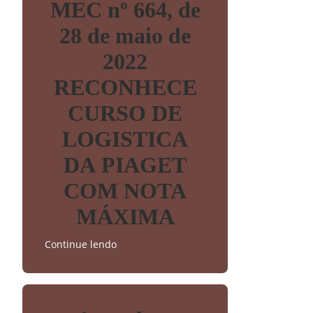
MEC nº 664, de
28 de maio de
2022
RECONHECE
CURSO DE
LOGISTICA
DA PIAGET
COM NOTA
MÁXIMA
Continue lendo