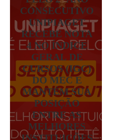
CONSECUTIVO
UNIPIAGET
RECEBE NOTA
4 NO ÍNDICE
GERAL DE
CURSOS (IGC)
DO MEC E
MANTÉM SUA
POSIÇÃO
ENTRE AS
MELHORES
INSTITUIÇÕES