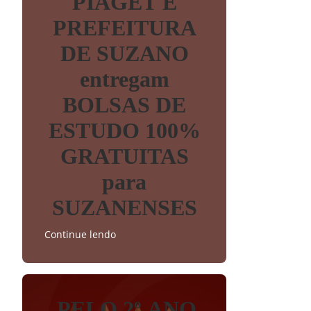
PIAGET E
PREFEITURA
DE SUZANO
entregam
BOLSAS DE
ESTUDO 100%
GRATUITAS
para
SUZANENSES
Continue lendo
PELO 2º ANO