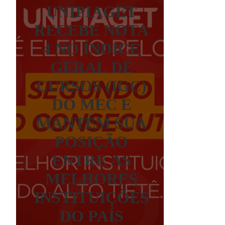
UNIPIAGET
RECEBE NOTA
4 NO ÍNDICE
GERAL DE
CURSOS (IGC)
DO MEC E
MANTÉM SUA
POSIÇÃO
ENTRE AS
MELHORES
INSTITUIÇÕES
DO PAÍS