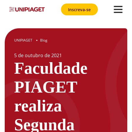
Inscreva-se
UNIPIAGET
Blog
●
5
de
outubro
de
2021
Faculdade
PIAGET
realiza
Segunda