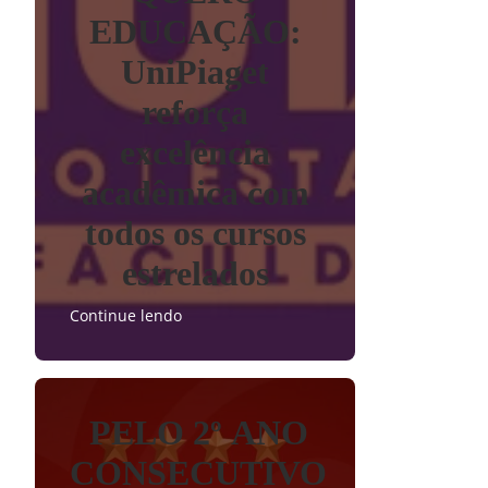
EDUCAÇÃO:
UniPiaget
reforça
excelência
acadêmica com
todos os cursos
estrelados
Continue lendo
PELO 2º ANO
CONSECUTIVO