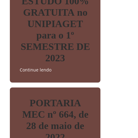
ESTUDO 100%
GRATUITA no
UNIPIAGET
para o 1º
SEMESTRE DE
2023
Continue lendo
PORTARIA
MEC nº 664, de
28 de maio de
2022