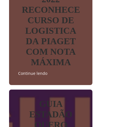
RECONHECE
CURSO DE
LOGISTICA
DA PIAGET
COM NOTA
MÁXIMA
Continue lendo
GUIA
ESTADÃO
QUERO