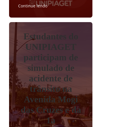
Continue lendo
Estudantes do
UNIPIAGET
participam de
simulado de
acidente de
trânsito na
Avenida Mogi
das Cruzes e da
1a