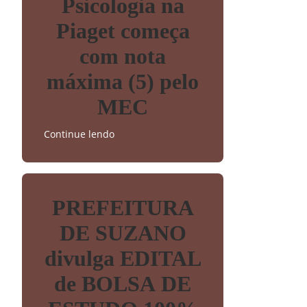
Psicologia na
Piaget começa
com nota
máxima (5) pelo
MEC
Continue lendo
PREFEITURA
DE SUZANO
divulga EDITAL
de BOLSA DE