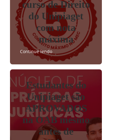
curso de Direito
do Unipiaget
com nota
máxima
Continue lendo
Estudantes do
Unipiaget são
APROVADOS
na OAB mesmo
antes de