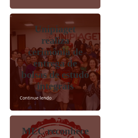
Unipiaget
realiza
cerimônia de
entrega de
bolsas de estudo
integrais
Continue lendo
MEC reconhece