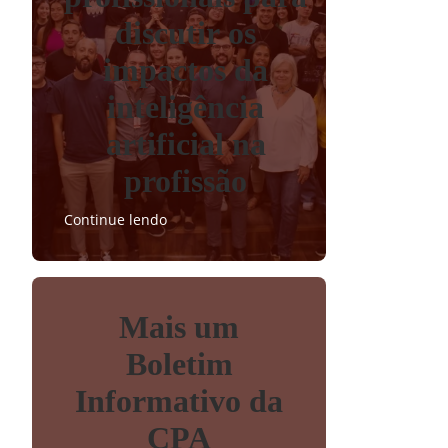
discutir os
impactos da
inteligência
artificial na
profissão
Continue lendo
Mais um
Boletim
Informativo da
CPA