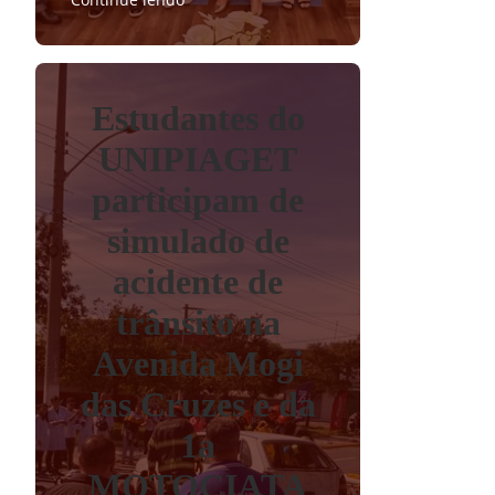
Estudantes do
UNIPIAGET
participam de
simulado de
acidente de
trânsito na
Avenida Mogi
das Cruzes e da
1a
MOTOCIATA