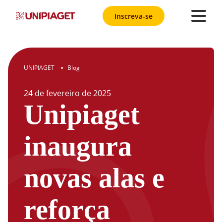
Inscreva-se
UNIPIAGET
Blog
●
24
de
fevereiro
de
2025
Unipiaget
inaugura
novas alas e
reforça