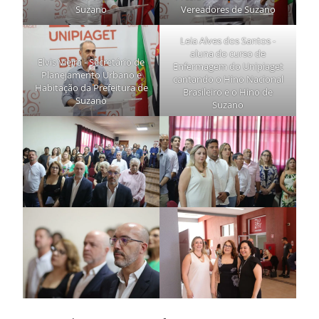
Suzano
Vereadores de Suzano
Leia Alves dos Santos -
aluna do curso de
Elvis Vieira - Secretário de
Enfermagem do Unipiaget
Planejamento Urbano e
cantando o Hino Nacional
Habitação da Prefeitura de
Brasileiro e o Hino de
Suzano
Suzano