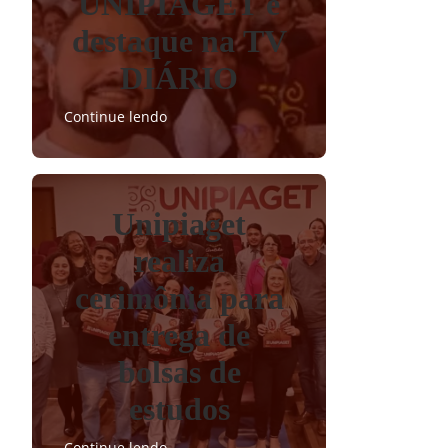
UNIPIAGET é
destaque na TV
DIÁRIO
Continue lendo
Unipiaget
realiza
cerimônia para
entrega de
bolsas de
estudos
Continue lendo