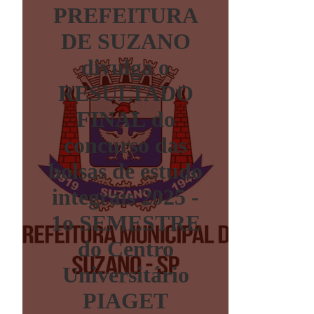
PREFEITURA
DE SUZANO
divulga o
RESULTADO
FINAL do
concurso das
bolsas de estudo
integrais 2025 -
1o SEMESTRE
do Centro
Universitário
PIAGET