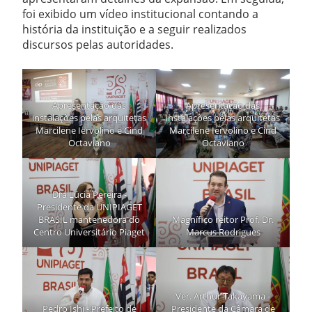
foi exibido um vídeo institucional contando a
história da instituição e a seguir realizados
discursos pelas autoridades.
Apresentação das
Apresentação das
instalações pelas arquitetas
instalações pelas arquitetas
Marcilene Iervolino e Cind
Marcilene Iervolino e Cind
Octaviano
Octaviano
Dra Lúcia Pereira -
Presidente da UNIPIAGET
BRASIL mantenedora do
Magnífico reitor Prof. Dr.
Centro Universitário Piaget
Marcus Rodrigues
Ver. Arthur Takayama -
Pedro Ishi - Prefeito de
Presidente da Câmara de