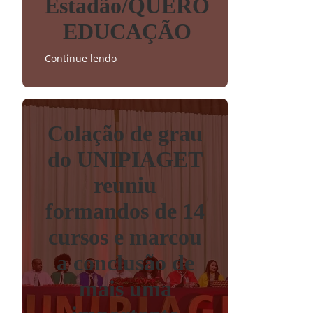
Estadão/QUERO
EDUCAÇÃO
Continue lendo
Colação de grau
do UNIPIAGET
reuniu
formandos de 14
cursos e marcou
a conclusão de
mais uma