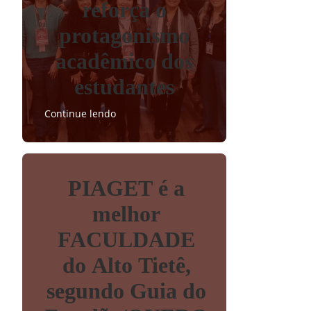
reforça o
protagonismo
acadêmico dos
estudantes
Continue lendo
PIAGET é a
melhor
FACULDADE
do Alto Tietê,
segundo Guia do