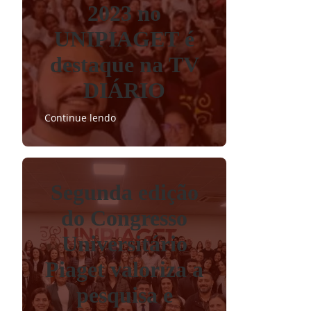
2023 no
UNIPIAGET é
destaque na TV
DIÁRIO
Continue lendo
Segunda edição
do Congresso
Universitário
Piaget valoriza a
pesquisa e