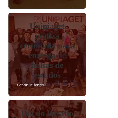
Unipiaget
realiza
cerimônia para
entrega de
bolsas de
estudos
Continue lendo
Dia do Desafio