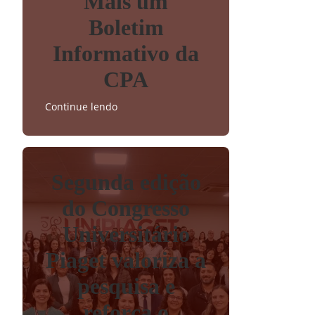
Mais um
Boletim
Informativo da
CPA
Continue lendo
Segunda edição
do Congresso
Universitário
Piaget valoriza a
pesquisa e
reforça o