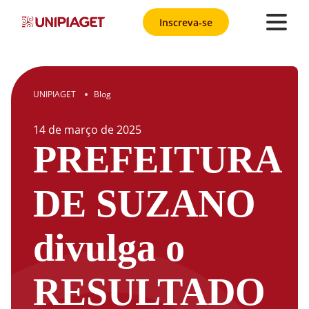
Inscreva-se
UNIPIAGET
Blog
●
14
de
março
de
2025
PREFEITURA
DE SUZANO
divulga o
RESULTADO