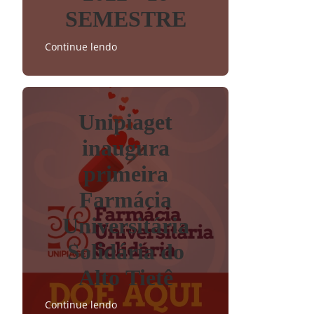
SEMESTRE
Continue lendo
Unipiaget
inaugura
primeira
Farmácia
Universitária
Solidária do
Alto Tietê
Continue lendo