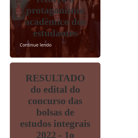
protagonismo
acadêmico dos
estudantes
Continue lendo
RESULTADO
do edital do
concurso das
bolsas de
estudos integrais
2022 - 1o