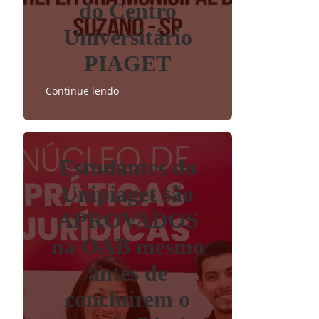
do Centro
Universitário
PIAGET
Continue lendo
Estudantes do
Unipiaget são
APROVADOS
na OAB mesmo
antes de
concluírem o