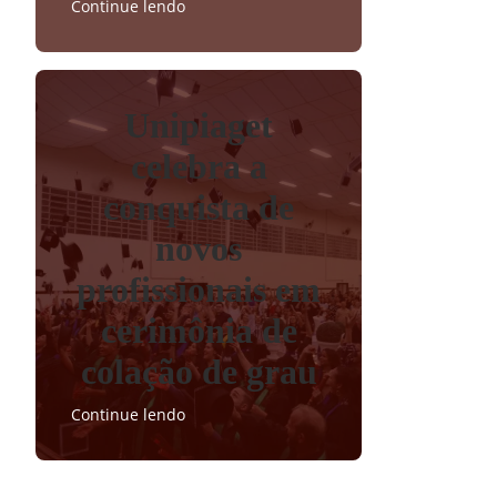
Continue lendo
Unipiaget
celebra a
conquista de
novos
profissionais em
cerimônia de
colação de grau
Continue lendo