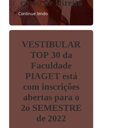
curso de Direito
Continue lendo
VESTIBULAR
TOP 30 da
Faculdade
PIAGET está
com inscrições
abertas para o
2o SEMESTRE
de 2022