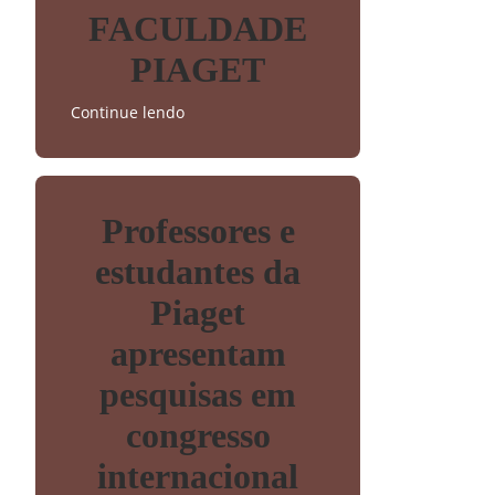
FACULDADE
PIAGET
Continue lendo
Professores e
estudantes da
Piaget
apresentam
pesquisas em
congresso
internacional