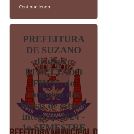
Continue lendo
PREFEITURA
DE SUZANO
divulga o
RESULTADO
FINAL do
concurso das
bolsas de estudo
integrais 2024 -
1o SEMESTRE