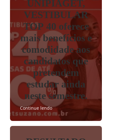
UNIPIAGET,
VESTIBULAR
TOP 40 oferece
mais benefícios e
comodidade aos
candidatos que
pretendem
estudar ainda
neste semestre.
Continue lendo