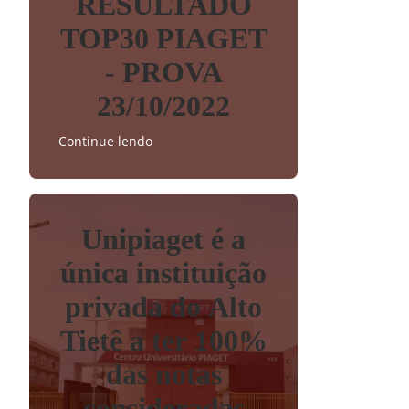
RESULTADO
TOP30 PIAGET
- PROVA
23/10/2022
Continue lendo
Unipiaget é a
única instituição
privada do Alto
Tietê a ter 100%
das notas
consideradas