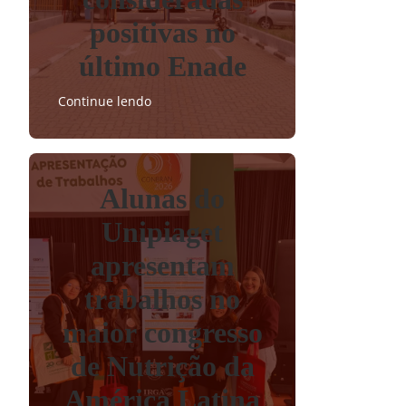
positivas no
último Enade
Continue lendo
Alunas do
Unipiaget
apresentam
trabalhos no
maior congresso
de Nutrição da
América Latina