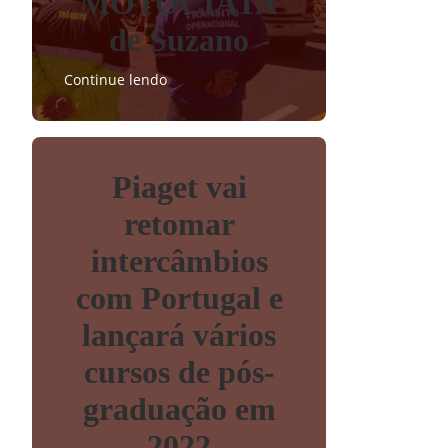
MOTOCIATA
de Suzano
Continue lendo
Piaget vai
retomar
intercâmbios
com Portugal e
lançará vários
cursos de pós-
graduação em
2022