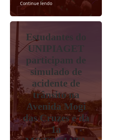
Continue lendo
Estudantes do
UNIPIAGET
participam de
simulado de
acidente de
trânsito na
Avenida Mogi
das Cruzes e da
1a