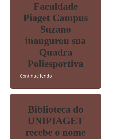
Faculdade
Piaget Campus
Suzano
inaugurou sua
Quadra
Poliesportiva
Continue lendo
Biblioteca do
UNIPIAGET
recebe o nome