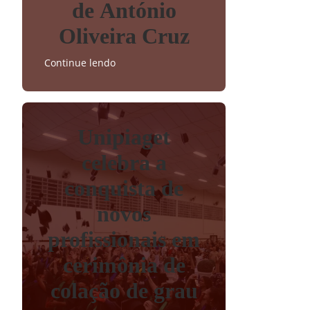
de António
Oliveira Cruz
Continue lendo
Unipiaget
celebra a
conquista de
novos
profissionais em
cerimônia de
colação de grau