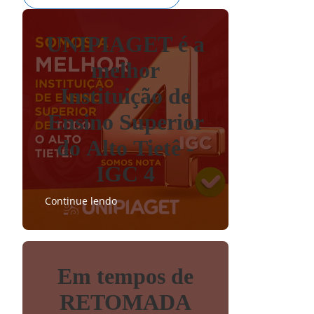
UNIPIAGET é a
melhor
Instituição de
Ensino Superior
do Alto Tietê -
IGC 4
Continue lendo
Em tempos de
RETOMADA