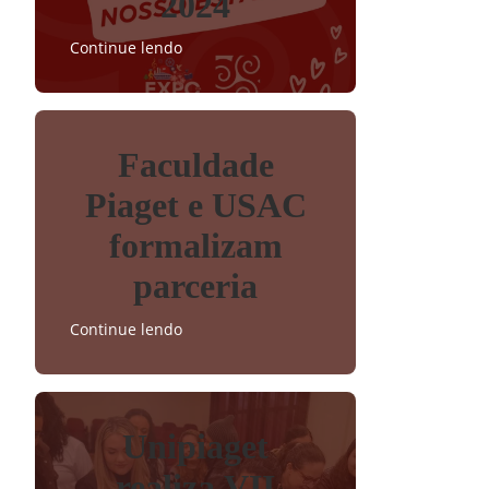
2024
Continue lendo
Faculdade
Piaget e USAC
formalizam
parceria
Continue lendo
Unipiaget
realiza VII