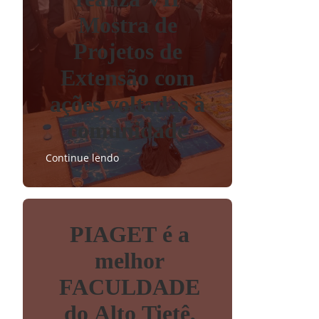
Mostra de
Projetos de
Extensão com
ações voltadas à
comunidade
Continue lendo
PIAGET é a
melhor
FACULDADE
do Alto Tietê,