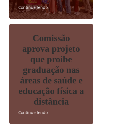
Continue lendo
Comissão
aprova projeto
que proíbe
graduação nas
áreas de saúde e
educação física a
distância
Continue lendo