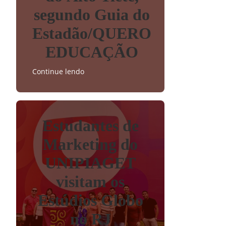
segundo Guia do
Estadão/QUERO
EDUCAÇÃO
Continue lendo
Estudantes de
Marketing do
UNIPIAGET
visitam os
Estúdios Globo
no RJ