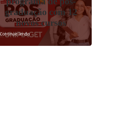
programa de pós-
graduação com 12
novos cursos
Continue lendo