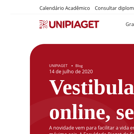
Calendário Acadêmico
Consultar diplo
Gr
UNIPIAGET
Blog
●
14
de
julho
de
2020
Vestibula
online, s
A novidade vem para facilitar a vid