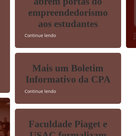
abrem portas do
empreendedorismo
aos estudantes
Continue lendo
Mais um Boletim
Informativo da CPA
Continue lendo
Faculdade Piaget e
USAC formalizam