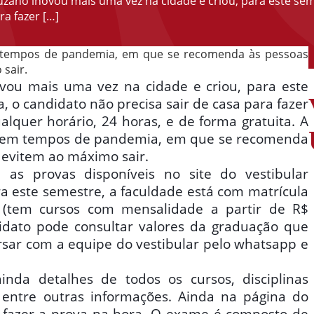
zano inovou mais uma vez na cidade e criou, para este seme
ra fazer […]
em tempos de pandemia, em que se recomenda às pessoas
sair.
vou mais uma vez na cidade e criou, para este
a, o candidato não precisa sair de casa para fazer
alquer horário, 24 horas, e de forma gratuita. A
da em tempos de pandemia, em que se recomenda
 evitem ao máximo sair.
e as provas disponíveis no site do vestibular
ra este semestre, a faculdade está com matrícula
s (tem cursos com mensalidade a partir de R$
didato pode consultar valores da graduação que
sar com a equipe do vestibular pelo whatsapp e
inda detalhes de todos os cursos, disciplinas
 entre outras informações. Ainda na página do
e fazer a prova na hora. O exame é composto de