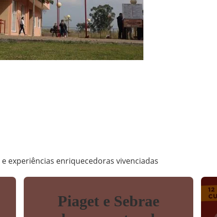
m
s e experiências enriquecedoras vivenciadas
Piaget e Sebrae