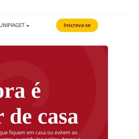
UNIPIAGET
Inscreva-se
ora é
r de casa
 que fiquem em casa ou evitem ao