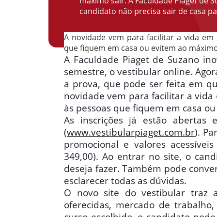
máximo sair. A Faculdade Piaget de Su
candidato não precisa sair de casa pa
A novidade vem para facilitar a vida 
que fiquem em casa ou evitem ao máximo 
A Faculdade Piaget de Suzano ino
semestre, o vestibular online. Agor
a prova, que pode ser feita em qu
novidade vem para facilitar a vi
às pessoas que fiquem em casa ou
As inscrições já estão abertas 
(
www.vestibularpiaget.com.br
). Pa
promocional e valores acessívei
349,00). Ao entrar no site, o can
deseja fazer. Também pode conver
esclarecer todas as dúvidas.
O novo site do vestibular traz a
oferecidas, mercado de trabalho,
curso escolhido, o candidato pod