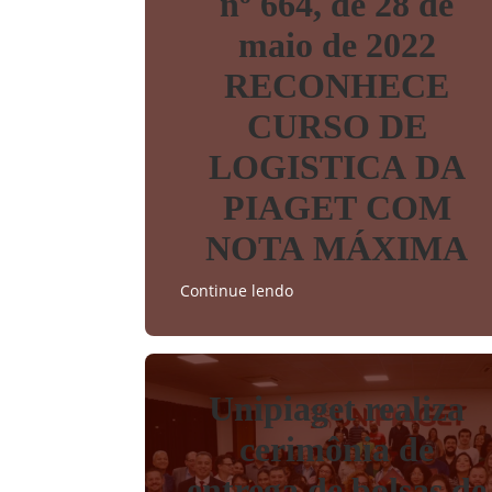
nº 664, de 28 de
maio de 2022
RECONHECE
CURSO DE
LOGISTICA DA
PIAGET COM
NOTA MÁXIMA
Continue lendo
Unipiaget realiza
cerimônia de
entrega de bolsas de