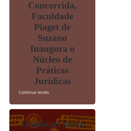
Concorrida,
Faculdade
Piaget de
Suzano
Inaugura o
Núcleo de
Práticas
Jurídicas
Continue lendo
Unipiaget lança