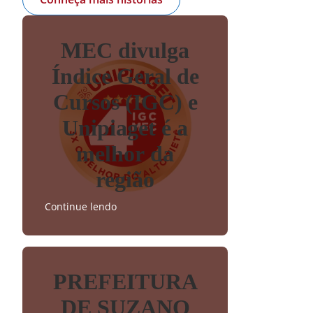
MEC divulga
Índice Geral de
Cursos (IGC) e
Unipiaget é a
melhor da
região
Continue lendo
PREFEITURA
DE SUZANO