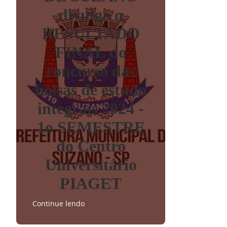
divulga o
RESULTADO
FINAL do
concurso das
bolsas de estudo
integrais 2024 -
1o SEMESTRE
do Centro
Universitário
PIAGET
Continue lendo