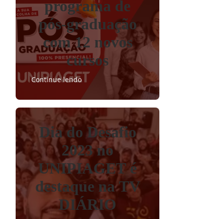
programa de
pós-graduação
com 12 novos
cursos
Continue lendo
Dia do Desafio
2023 no
UNIPIAGET é
destaque na TV
DIÁRIO