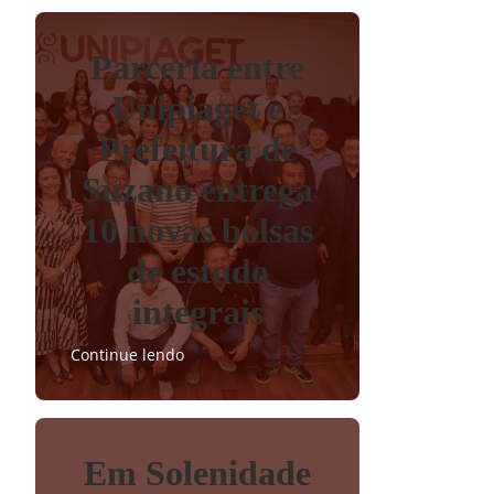
Parceria entre
Unipiaget e
Prefeitura de
Suzano entrega
10 novas bolsas
de estudo
integrais
Continue lendo
Em Solenidade