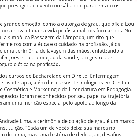
ue prestigiou o evento no sábado e parabenizou os
 grande emoção, como a outorga de grau, que oficializou
e uma nova etapa na vida profissional dos formandos. No
iu a simbólica Passagem da Lâmpada, um rito que
meiros com a ética e o cuidado na profissão. Já os
de uma cerimônia de lavagem das mãos, enfatizando a
infecções e na promoção da saúde, um gesto que
gura e ética na profissão.
os cursos de Bacharelado em Direito, Enfermagem,
 e Fisioterapia, além dos cursos Tecnológicos em Gestão
 e Cosmética e Marketing e da Licenciatura em Pedagogia.
geados foram reconhecidos por seu papel na trajetória
beram uma menção especial pelo apoio ao longo da
 Andrade Lima, a cerimônia de colação de grau é um marco
nstituição. “Cada um de vocês deixa sua marca no
um diploma, mas uma história de dedicação, desafios