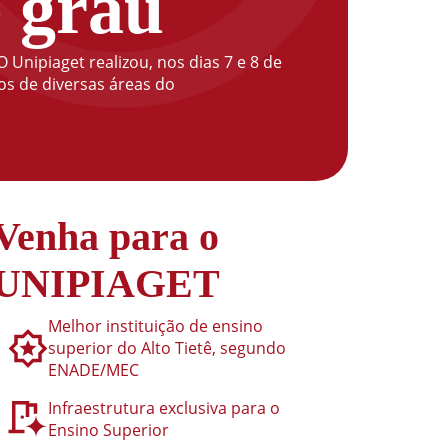
e grau
Unipiaget realizou, nos dias 7 e 8 de
os de diversas áreas do
Venha para o
UNIPIAGET
Melhor instituição de ensino
superior do Alto Tietê, segundo
ENADE/MEC
Infraestrutura exclusiva para o
Ensino Superior