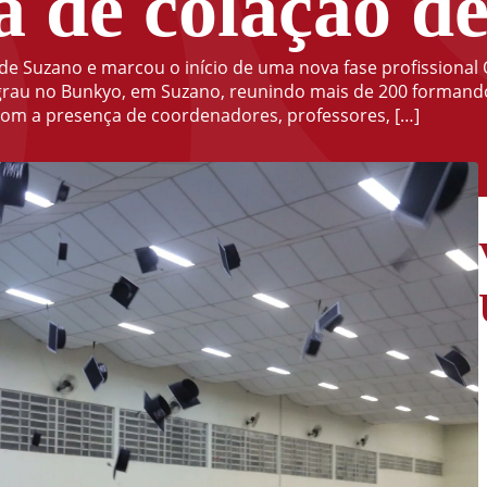
a de colação d
 Suzano e marcou o início de uma nova fase profissional O 
 grau no Bunkyo, em Suzano, reunindo mais de 200 formand
om a presença de coordenadores, professores, […]