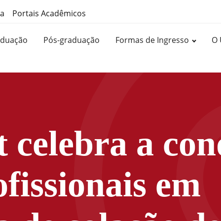
ma
Portais Acadêmicos
aduação
Pós-graduação
Formas de Ingresso
O 
 celebra a con
fissionais em