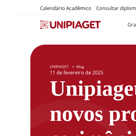
Calendário Acadêmico
Consultar diplo
Gr
UNIPIAGET
Blog
●
11
de
fevereiro
de
2025
Unipiaget
novos pro