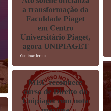
Ato solene oficializa
a transformação da
Faculdade Piaget
em Centro
Universitário Piaget,
agora UNIPIAGET
Continue lendo
MEC reconhece
curso de Direito do
Unipiaget com nota
máxima