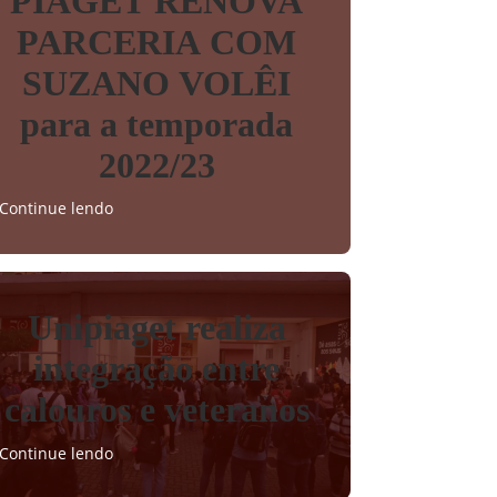
PIAGET RENOVA
PARCERIA COM
SUZANO VOLÊI
para a temporada
2022/23
Continue lendo
Unipiaget realiza
integração entre
calouros e veteranos
Continue lendo