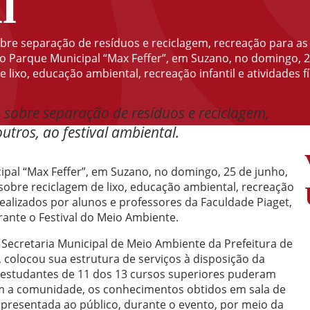
l
re separação de resíduos e reciclagem, recreação para as c
o Parque Municipal “Max Feffer”, em Suzano, no domingo, 2
lixo, educação ambiental, recreação infantil e atividades fí
 sobre separação de resíduos e reciclagem,
utros, ao festival ambiental.
pal “Max Feffer”, em Suzano, no domingo, 25 de junho,
sobre reciclagem de lixo, educação ambiental, recreação
, realizados por alunos e professores da Faculdade Piaget,
ante o Festival do Meio Ambiente.
a Secretaria Municipal de Meio Ambiente da Prefeitura de
colocou sua estrutura de serviços à disposição da
, estudantes de 11 dos 13 cursos superiores puderam
om a comunidade, os conhecimentos obtidos em sala de
presentada ao público, durante o evento, por meio da