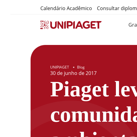
Calendário Acadêmico
Consultar diplo
Gr
UNIPIAGET
Blog
●
30
de
junho
de
2017
Piaget le
comunida