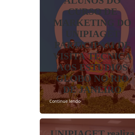
ALUNOS DO
CURSO DE
MARKETING DO
UNIPIAGET
PARTICIPAM DE
VISITA TÉCNICA
AOS ESTÚDIOS
GLOBO NO RIO
DE JANEIRO
Continue lendo
UNIPIAGET realiza