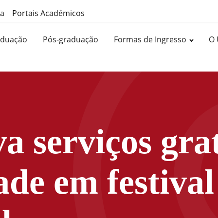
ma
Portais Acadêmicos
aduação
Pós-graduação
Formas de Ingresso
O 
va serviços gra
de em festival