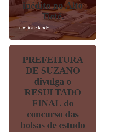
inédito no Alto
Tietê.
Continue lendo
PREFEITURA
DE SUZANO
divulga o
RESULTADO
FINAL do
concurso das
bolsas de estudo