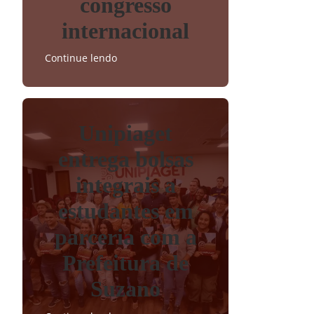
congresso
internacional
Continue lendo
Unipiaget
entrega bolsas
integrais a
estudantes em
parceria com a
Prefeitura de
Suzano