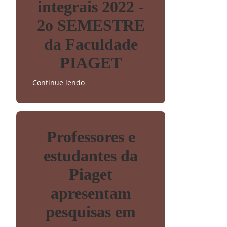
integrais 2022 -
2o SEMESTRE
da Faculdade
PIAGET
Continue lendo
Professores e
estudantes da
Piaget
apresentam
pesquisas em