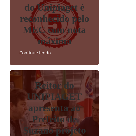
do Unipiaget é
reconhecido pelo
MEC com nota
máxima
Continue lendo
Reitor do
UNIPIAGET
apresenta ao
Prefeito de
Suzano projeto