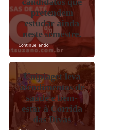
candidatos que
pretendem
estudar ainda
neste semestre.
Continue lendo
Unipiaget leva
atendimentos de
saúde e bem-
estar à Corrida
das Divas