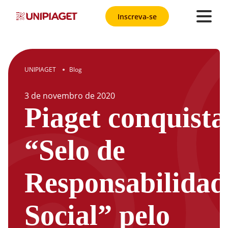
Inscreva-se
UNIPIAGET
Blog
●
3
de
novembro
de
2020
Piaget conquista
“Selo de
Responsabilidad
Social” pelo