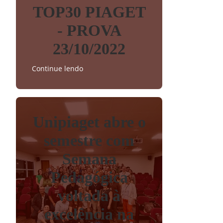
TOP30 PIAGET
- PROVA
23/10/2022
Continue lendo
Unipiaget abre o
semestre com
Semana
Pedagógica
voltada à
excelência na