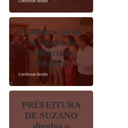
Continue lendo
Inauguração da
1a Farmácia
Solidária do
Alto Tietê
Continue lendo
PREFEITURA
DE SUZANO
divulga o