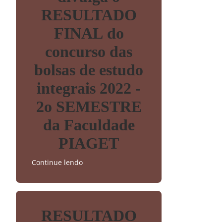
RESULTADO
FINAL do
concurso das
bolsas de estudo
integrais 2022 -
2o SEMESTRE
da Faculdade
PIAGET
Continue lendo
RESULTADO