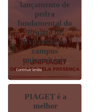
lançamento de
pedra
fundamental do
Projeto de
Expansão do
campus
universitário
Continue lendo
PIAGET é a
melhor