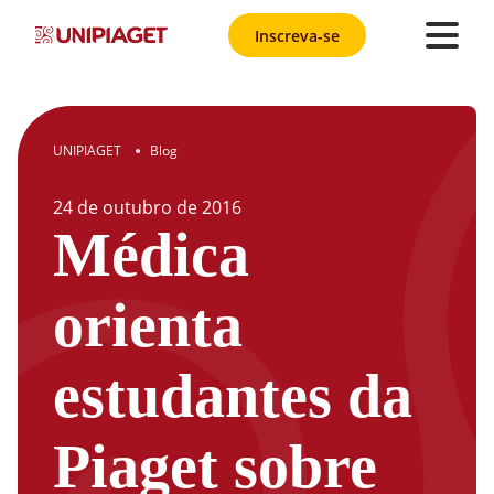
Inscreva-se
UNIPIAGET
Blog
●
24
de
outubro
de
2016
Médica
orienta
estudantes da
Piaget sobre