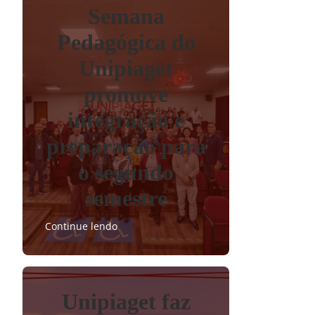
Semana
Pedagógica do
Unipiaget
promove
integração e
preparação para
o segundo
semestre
Continue lendo
Unipiaget faz