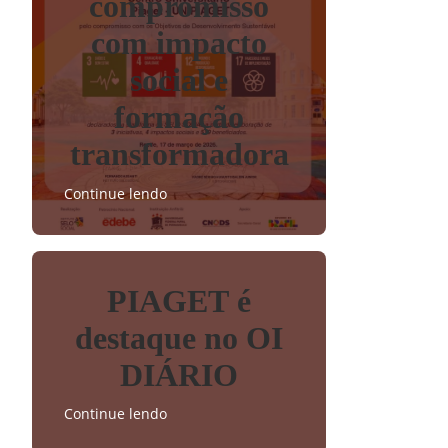
compromisso
com impacto
social e
formação
transformadora
Continue lendo
PIAGET é
destaque no OI
DIÁRIO
Continue lendo