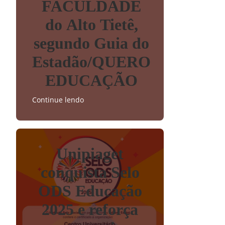
FACULDADE
do Alto Tietê,
segundo Guia do
Estadão/QUERO
EDUCAÇÃO
Continue lendo
Unipiaget
conquista Selo
ODS Educação
2025 e reforça