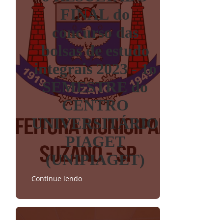
FINAL do
concurso das
bolsas de estudo
integrais 2023 - 1o
SEMESTRE do
CENTRO
UNIVERSITÁRIO
PIAGET
(UNIPIAGET)
Continue lendo