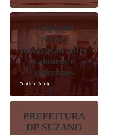
Unipiaget
realiza
integração entre
calouros e
veteranos
Continue lendo
PREFEITURA
DE SUZANO