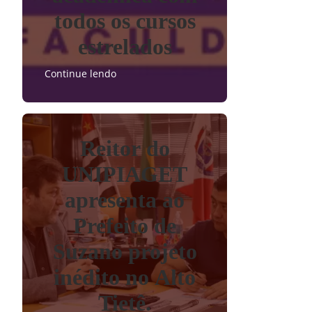
todos os cursos
estrelados
Continue lendo
Reitor do
UNIPIAGET
apresenta ao
Prefeito de
Suzano projeto
inédito no Alto
Tietê.