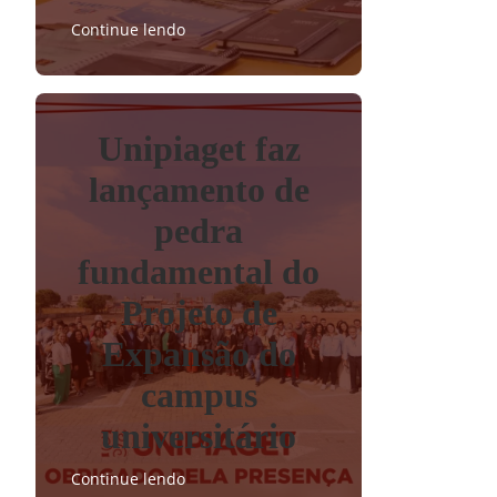
Continue lendo
Unipiaget faz
lançamento de
pedra
fundamental do
Projeto de
Expansão do
campus
universitário
Continue lendo