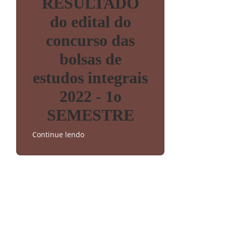
RESULTADO
do edital do
concurso das
bolsas de
estudos integrais
2022 - 1o
SEMESTRE
Continue lendo