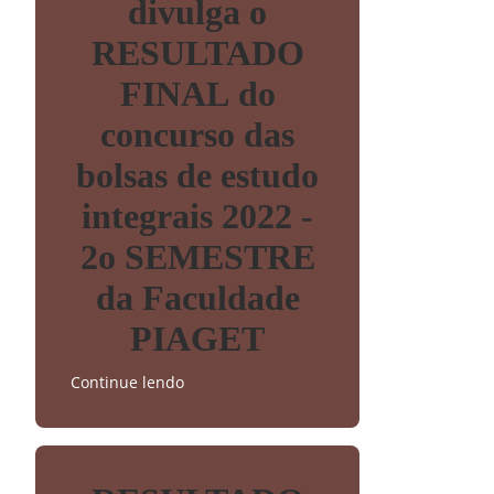
divulga o
RESULTADO
FINAL do
concurso das
bolsas de estudo
integrais 2022 -
2o SEMESTRE
da Faculdade
PIAGET
Continue lendo