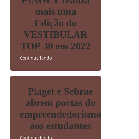
mais uma
Edição do
VESTIBULAR
TOP 30 em 2022
Continue lendo
Piaget e Sebrae
abrem portas do
empreendedorismo
aos estudantes
Continue lendo