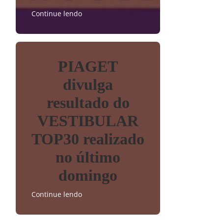
Continue lendo
PIAGET
divulga
resultado do
VESTIBULAR
TOP30 realizado
no último
domingo
Continue lendo