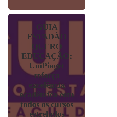
GUIA
ESTADÃO
QUERO
EDUCAÇÃO:
UniPiaget
reforça
excelência
acadêmica com
todos os cursos
estrelados