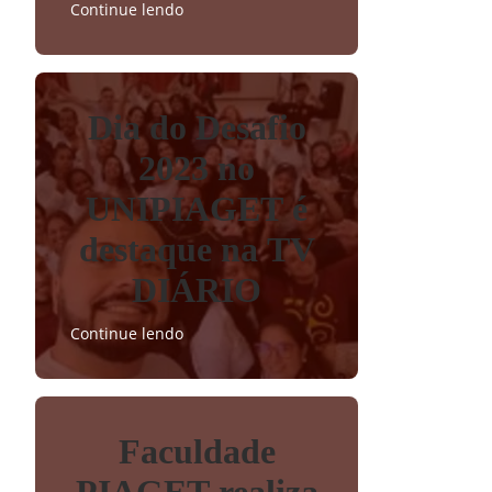
Continue lendo
Dia do Desafio
2023 no
UNIPIAGET é
destaque na TV
DIÁRIO
Continue lendo
Faculdade
PIAGET realiza