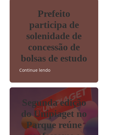
Prefeito
participa de
solenidade de
concessão de
bolsas de estudo
Continue lendo
Segunda edição
do Unipiaget no
Parque reúne