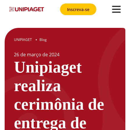
Inscreva-se
UNIPIAGET
Blog
●
26
de
março
de
2024
Unipiaget
realiza
cerimônia de
entrega de