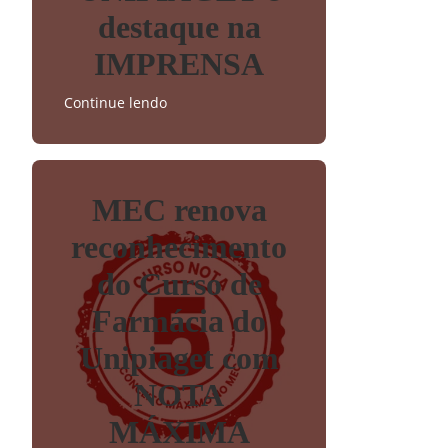
destaque na
IMPRENSA
Continue lendo
MEC renova
reconhecimento
do Curso de
Farmácia do
Unipiaget com
NOTA
MÁXIMA