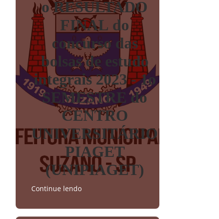
o RESULTADO
FINAL do
concurso das
bolsas de estudo
integrais 2023 - 1o
SEMESTRE do
CENTRO
UNIVERSITÁRIO
PIAGET
(UNIPIAGET)
Continue lendo