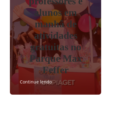
professores e
alunos em
manhã de
atividades
gratuitas no
Parque Max
Feffer
Continue lendo