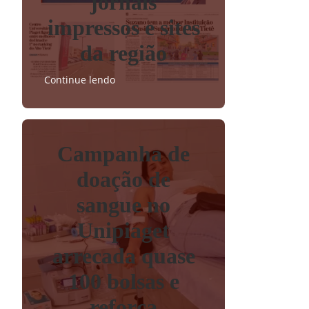
jornais
impressos e sites
da região
Continue lendo
Campanha de
doação de
sangue no
Unipiaget
arrecada quase
100 bolsas e
reforça