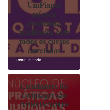
UniPiaget
reforça
excelência
acadêmica com
todos os cursos
estrelados
Continue lendo
Estudantes do
Unipiaget são
APROVADOS