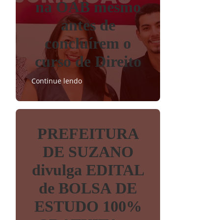
na OAB mesmo
antes de
concluírem o
curso de Direito
Continue lendo
PREFEITURA
DE SUZANO
divulga EDITAL
de BOLSA DE
ESTUDO 100%