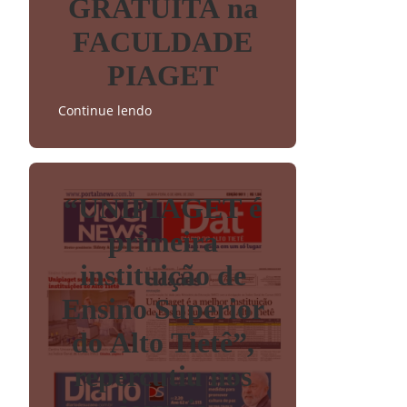
GRATUITA na
FACULDADE
PIAGET
Continue lendo
“UNIPIAGET é
primeira
instituição de
Ensino Superior
do Alto Tietê”,
repercutiu nos