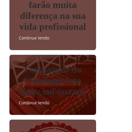
farão muita
diferença na sua
vida profissional
Continue lendo
Formatura do
Unipiaget lota
clube em Suzano
Continue lendo