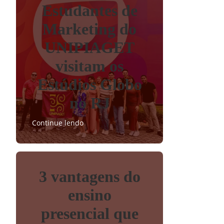
Estudantes de
Marketing do
UNIPIAGET
visitam os
Estúdios Globo
no RJ
Continue lendo
3 vantagens do
ensino
presencial que