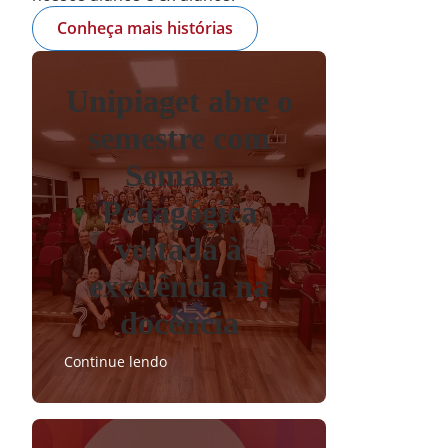
Conheça mais histórias
Unipiaget abre o
semestre com
Semana
Pedagógica
voltada à
excelência na
docência
Continue lendo