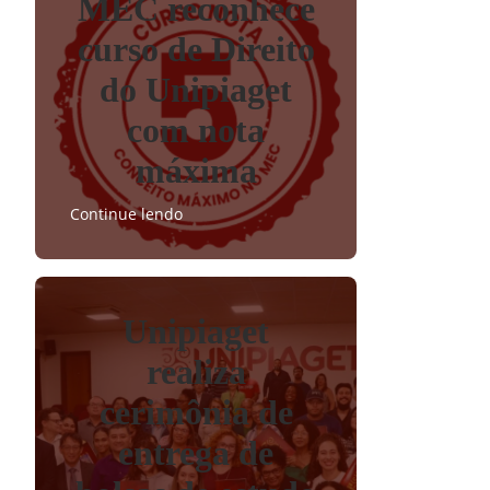
MEC reconhece
curso de Direito
do Unipiaget
com nota
máxima
Continue lendo
Unipiaget
realiza
cerimônia de
entrega de