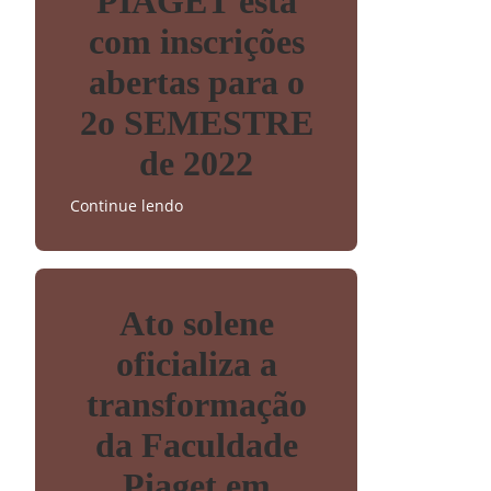
PIAGET está
com inscrições
abertas para o
2o SEMESTRE
de 2022
Continue lendo
Ato solene
oficializa a
transformação
da Faculdade
Piaget em