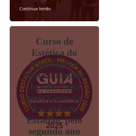
Continue lendo
Curso de
Estética do
UniPiaget é
eleito o melhor
do Alto Tietê
pelo Guia da
Faculdade
Estadão, pelo
segundo ano