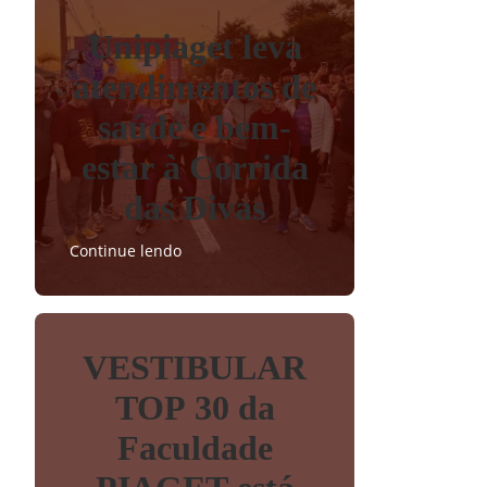
Unipiaget leva
atendimentos de
saúde e bem-
estar à Corrida
das Divas
Continue lendo
VESTIBULAR
TOP 30 da
Faculdade