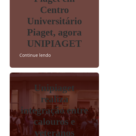
Centro
Universitário
Piaget, agora
UNIPIAGET
Continue lendo
Unipiaget
realiza
integração entre
calouros e
veteranos