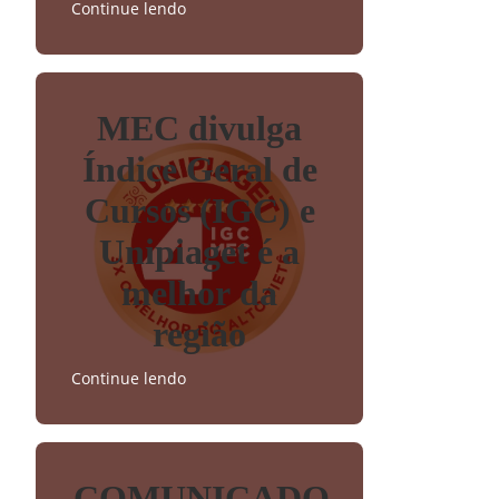
Continue lendo
MEC divulga
Índice Geral de
Cursos (IGC) e
Unipiaget é a
melhor da
região
Continue lendo
COMUNICADO