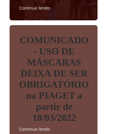
Continue lendo
COMUNICADO
- USO DE
MÁSCARAS
DEIXA DE SER
OBRIGATÓRIO
na PIAGET a
partir de
18/03/2022
Continue lendo