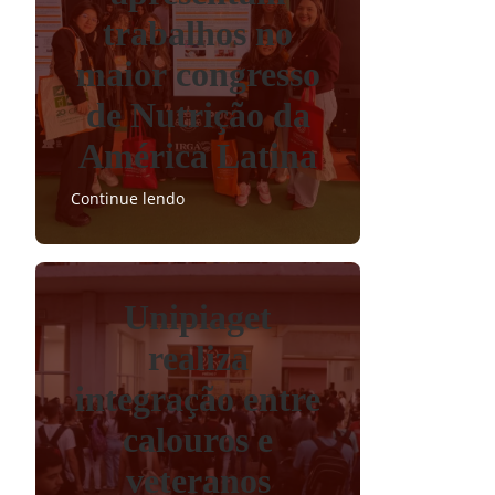
trabalhos no
maior congresso
de Nutrição da
América Latina
Continue lendo
Unipiaget
realiza
integração entre
calouros e
veteranos