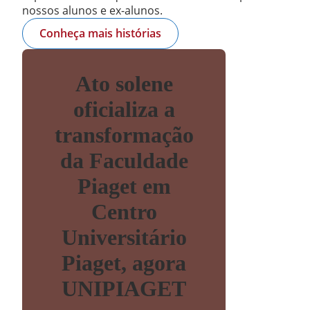
nossos alunos e ex-alunos.
Conheça mais histórias
Ato solene
oficializa a
transformação
da Faculdade
Piaget em
Centro
Universitário
Piaget, agora
UNIPIAGET