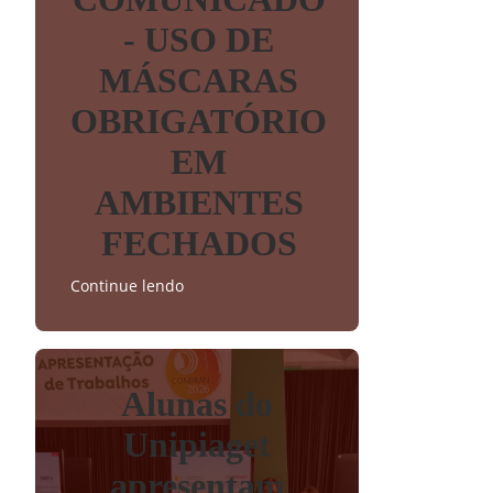
- USO DE
MÁSCARAS
OBRIGATÓRIO
EM
AMBIENTES
FECHADOS
Continue lendo
Alunas do
Unipiaget
apresentam