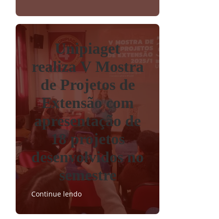
Unipiaget
realiza V Mostra
de Projetos de
Extensão com
apresentação de
18 projetos
desenvolvidos no
semestre
Continue lendo