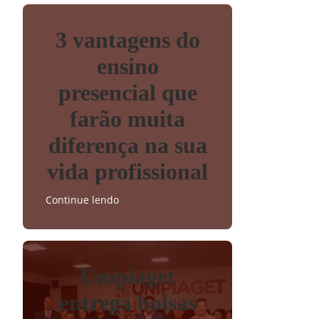
3 vantagens do
ensino
presencial que
farão muita
diferença na sua
vida profissional
Continue lendo
Unipiaget
entrega bolsas