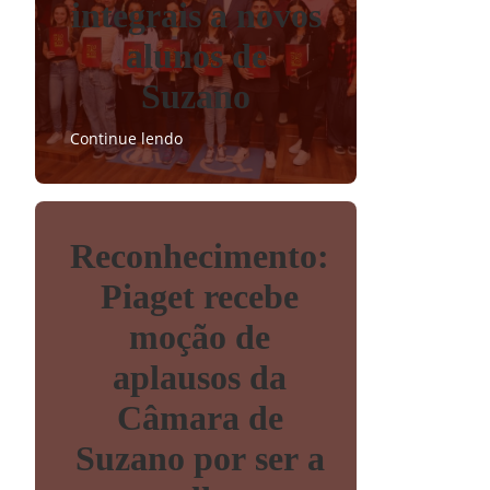
integrais a novos
alunos de
Suzano
Continue lendo
Reconhecimento:
Piaget recebe
moção de
aplausos da
Câmara de
Suzano por ser a