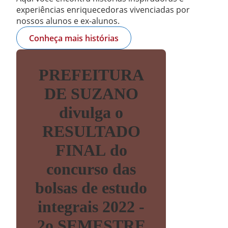
experiências enriquecedoras vivenciadas por
nossos alunos e ex-alunos.
Conheça mais histórias
PREFEITURA
DE SUZANO
divulga o
RESULTADO
FINAL do
concurso das
bolsas de estudo
integrais 2022 -
2o SEMESTRE