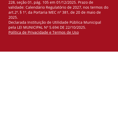
228, seção 01, pág. 105 em 01/12/2025. Prazo de
validade: Calendário Regulatório de 2027, nos termos do
art.2º, § 1º, da Portaria MEC nº 381, de 20 de maio de
2025.
Declarada Instituição de Utilidade Pública Municipal
pela LEI MUNICIPAL Nº 5.694 DE 22/10/2025.
Política de Privacidade e Termos de Uso