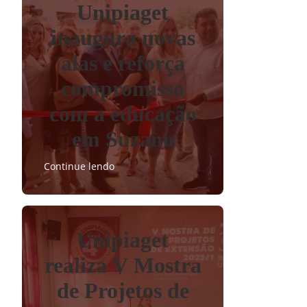
Unipiaget
inaugura novas
alas e reforça
compromisso
com a educação
em Suzano
Continue lendo
Unipiaget
realiza V Mostra
de Projetos de