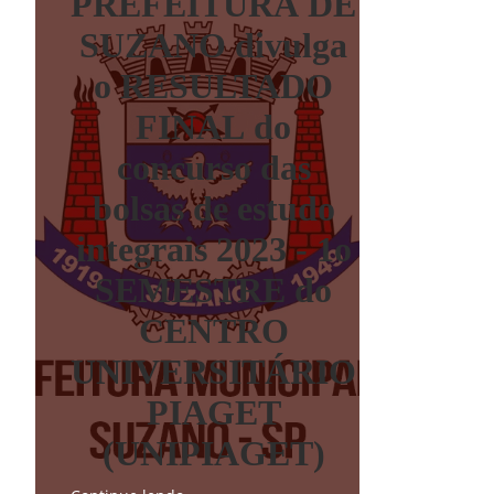
PREFEITURA DE
SUZANO divulga
o RESULTADO
FINAL do
concurso das
bolsas de estudo
integrais 2023 - 1o
SEMESTRE do
CENTRO
UNIVERSITÁRIO
PIAGET
(UNIPIAGET)