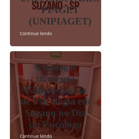
PIAGET
(UNIPIAGET)
Continue lendo
Unipiaget
inaugura
Clínica-Escola
de Psicologia em
Suzano no Dia
do Psicólogo
Continue lendo