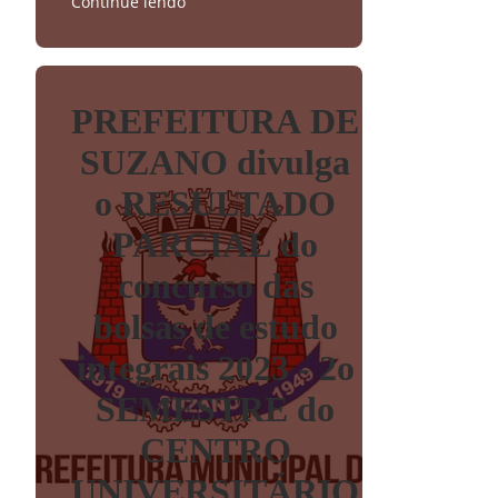
Continue lendo
PREFEITURA DE
SUZANO divulga
o RESULTADO
PARCIAL do
concurso das
bolsas de estudo
integrais 2023 - 2o
SEMESTRE do
CENTRO
UNIVERSITÁRIO