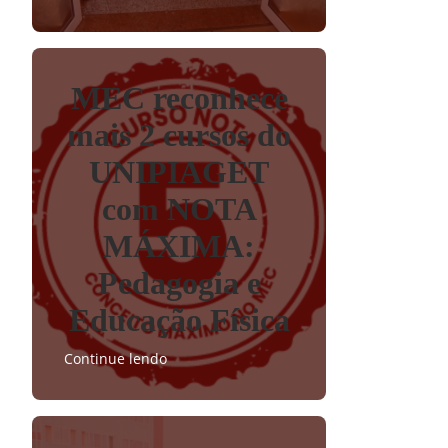
MEC reconhece
mais 2 cursos do
UNIPIAGET
com NOTA
MÁXIMA:
Pedagogia e
Educação Física
Continue lendo