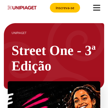
Inscreva-se
UNIPIAGET
Street One - 3ª
Edição