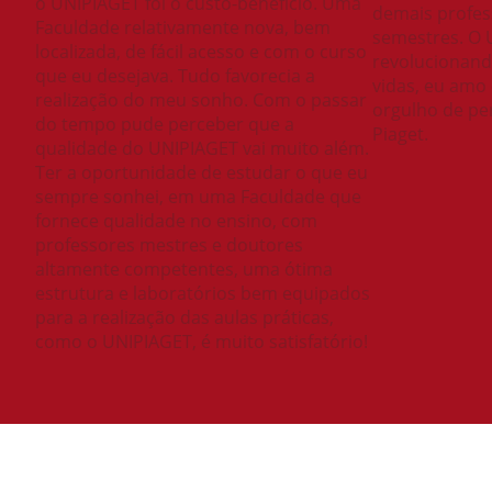
o UNIPIAGET foi o custo-benefício. Uma
demais profes
Faculdade relativamente nova, bem
semestres. O 
localizada, de fácil acesso e com o curso
revolucionan
que eu desejava. Tudo favorecia a
vidas, eu amo 
realização do meu sonho. Com o passar
orgulho de pe
do tempo pude perceber que a
Piaget.
qualidade do UNIPIAGET vai muito além.
Ter a oportunidade de estudar o que eu
sempre sonhei, em uma Faculdade que
fornece qualidade no ensino, com
professores mestres e doutores
altamente competentes, uma ótima
estrutura e laboratórios bem equipados
para a realização das aulas práticas,
como o UNIPIAGET, é muito satisfatório!