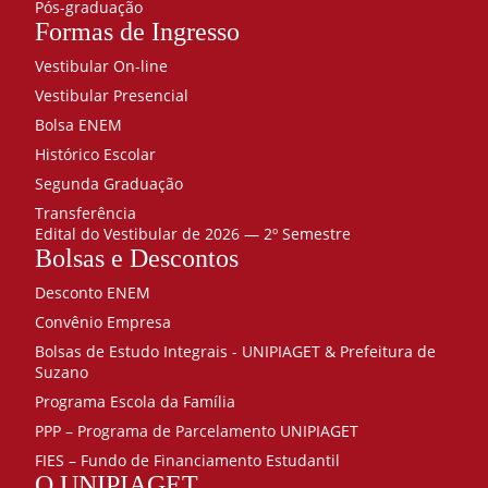
Pós-graduação
Atendimento
Formas de Ingresso
psicopedagógico:
Vestibular On-line
Tecnologias,
Relações e
Vestibular Presencial
Empreendedorismo
90
Bolsa ENEM
Histórico Escolar
Tecnologias Assistivas
18
Segunda Graduação
Bioética e a Relação
Transferência
Aprendizagem/Família
18
Edital do Vestibular de 2026 — 2º Semestre
Bolsas e Descontos
Psicopedagogia na
Educação Infantil
36
Desconto ENEM
Convênio Empresa
Empreendedorismo
18
Bolsas de Estudo Integrais - UNIPIAGET & Prefeitura de
360
Suzano
Programa Escola da Família
PPP – Programa de Parcelamento UNIPIAGET
FIES – Fundo de Financiamento Estudantil
O UNIPIAGET