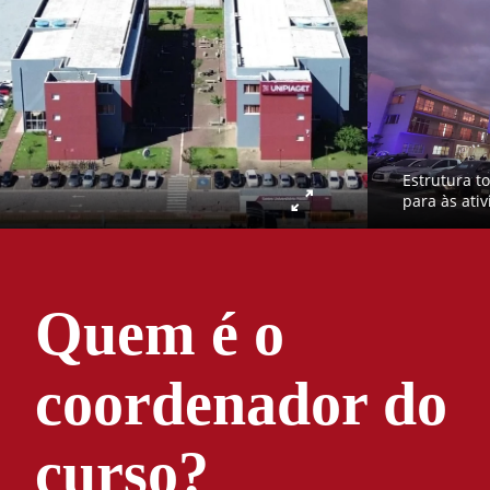
Estrutura t
para às ati
Quem é o
coordenador do
curso?