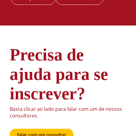
Especialização
em
Especialização
Psicopedagogia
em
Precisa de
Clínica e
Psicopedagogia
Institucional
Clínica e
Institucional
ajuda para se
inscrever?
Basta clicar ao lado para falar com um de nossos
Docente
Qualificação
consultores.
Psicopedagogia
clínica e
institucional
90
Ronnie Silva
Mestre
Falar com um consultor