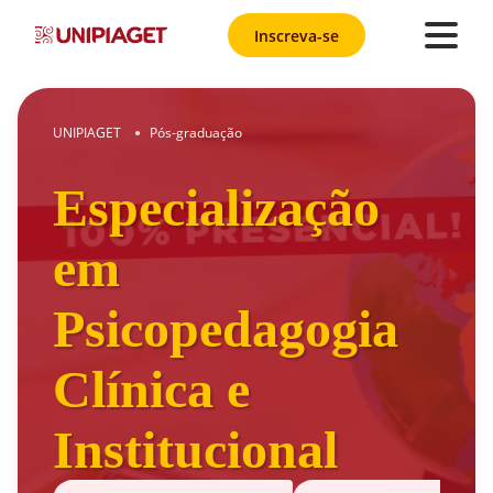
Inscreva-se
UNIPIAGET
Pós-graduação
●
Especialização
em
Psicopedagogia
Clínica e
Institucional