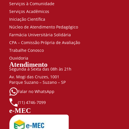
Serviços à Comunidade
Prescrição do exercício
Serviços Acadêmicos
terapêutico e
Iniciação Científica
Treinamento Funcional
20
Núcleo de Atendimento Pedagógico
Eletrotermofototerapia
Farmácia Universitária Solidária
baseado em evidências
CPA – Comissão Própria de Avaliação
clínicas
20
Trabalhe Conosco
360
Ouvidoria
Atendimento
Segunda à Sexta das 08h às 21h
Av. Mogi das Cruzes, 1001
Parque Suzano – Suzano – SP
Falar no WhatsApp
(11) 4746-7099
e-MEC