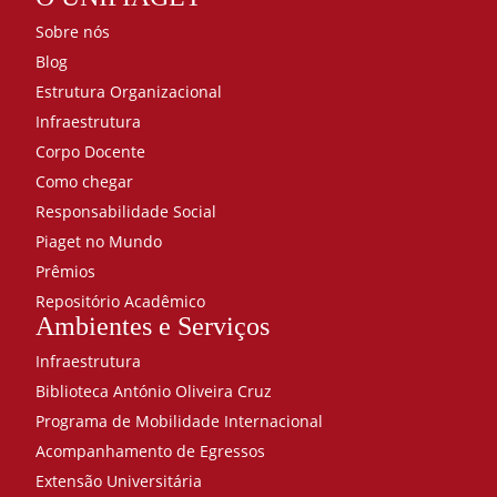
Clínica
10
Sobre nós
Terapia
Blog
Manual –
Estrutura Organizacional
Técnicas
miofasciais
20
Infraestrutura
Corpo Docente
Bandagens
Como chegar
terapêuticas
10
Responsabilidade Social
Abordagem
Piaget no Mundo
Terapêutica
90
Prêmios
Empreendedorismo
20
Repositório Acadêmico
Ambientes e Serviços
Aspectos
biopsicossociais na
Infraestrutura
reabilitação
10
Biblioteca António Oliveira Cruz
Reabilitação,
Programa de Mobilidade Internacional
prevenção e retorno a
Acompanhamento de Egressos
prática esportiva do
Extensão Universitária
atleta
20