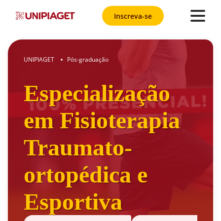
Inscreva-se
UNIPIAGET
Pós-graduação
●
Especialização
em Fisioterapia
Traumato-
ortopédica e
Esportiva