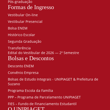
Pós-graduação
Vertebral
20
Formas de Ingresso
Reabilitação
Vestibular On-line
funcional
Vestibular Presencial
dos
membros
Bolsa ENEM
inferiores
30
Histórico Escolar
Bases da
Segunda Graduação
Terapia
Transferência
Manual
90
Edital do Vestibular de 2026 — 2º Semestre
Bolsas e Descontos
Oratória
20
Desconto ENEM
Terapia
Convênio Empresa
Manual –
Bolsas de Estudo Integrais - UNIPIAGET & Prefeitura de
mobilizações
Suzano
e
Programa Escola da Família
manipulação
PPP – Programa de Parcelamento UNIPIAGET
articular
30
FIES – Fundo de Financiamento Estudantil
Imagenologia
O UNIPIAGET