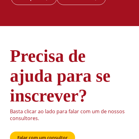
Especialização
em
Especialização
Fisioterapia
em
Precisa de
Traumato-
Fisioterapia
ortopédica e
Traumato-
Esportiva
ortopédica e
ajuda para se
Esportiva
inscrever?
Basta clicar ao lado para falar com um de nossos
consultores.
Docente
Qualificação
Avaliação
Morfofuncional
90
Falar com um consultor