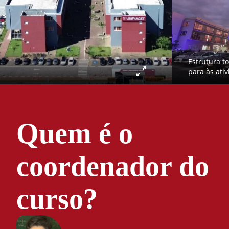
Estrutura t
para às ati
Quem é o
coordenador do
curso?