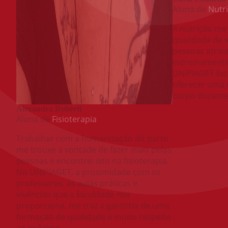
Aluna de
Nutr
A nutrição me
qualidade de 
pessoas atrav
extremamente 
UNIPIAGET faz
oferecer uma 
corpo docente
Alexandra Roberti
Aluna de
Fisioterapia
Trabalhar com a humanização do parto
me trouxe a vontade de fazer mais pelas
pessoas e encontrei isto na fisioterapia.
No UNIPIAGET, a proximidade com os
professores, as aulas práticas e
vivências que a faculdade nos
proporciona, me traz a garantia de uma
formação de qualidade e muito respeito