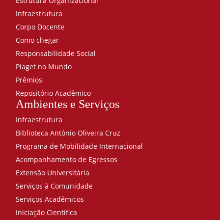
Estrutura Organizacional
Psicologia
Infraestrutura
analítica
40
Corpo Docente
Psicologia
Como chegar
clínica
Responsabilidade Social
humanista
Piaget no Mundo
80
Prêmios
Psicologia
clínica:
Repositório Acadêmico
abordagem
Ambientes e Serviços
analítica e
Infraestrutura
corporal
Biblioteca António Oliveira Cruz
40
Psicologia clínica:
Programa de Mobilidade Internacional
abordagens
Acompanhamento de Egressos
comportamentais
Extensão Universitária
e cognitivas
Serviços à Comunidade
40
Psicologia
Serviços Acadêmicos
clínica:
Iniciação Científica