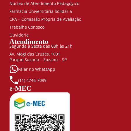
abordagens
Núcleo de Atendimento Pedagógico
psicanalíticas
Farmácia Universitária Solidária
40
CPA – Comissão Própria de Avaliação
Psicologia
clínica:
Trabalhe Conosco
psicodrama
Ouvidoria
e gestalt
Atendimento
40
Segunda à Sexta das 08h às 21h
Psicologia
Av. Mogi das Cruzes, 1001
cognitiva
Parque Suzano – Suzano – SP
80
Falar no WhatsApp
Psicologia
construtivista
(11) 4746-7099
80
e-MEC
Psicologia da
aprendizagem
40
Psicologia das
evoluções e
transformações
humanas