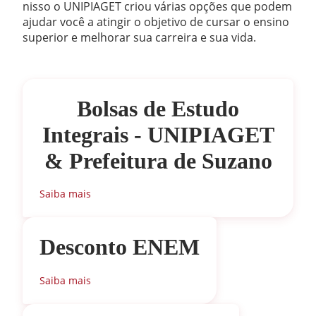
nisso o UNIPIAGET criou várias opções que podem
étnico cultural e
ajudar você a atingir o objetivo de cursar o ensino
responsabilidade
Davi Albuquerque Gomes
Mestre
superior e melhorar sua carreira e sua vida.
social e
Emeli de Souza Beatriz Pacheco
Especialista
ambiental
40
Erika Yamashita Marcelino
Mestre
Empreendedorismo
Bolsas de Estudo
40
Fabricio Ciconi Tsutsui
Especialista
Estágio
Integrais - UNIPIAGET
Fernando Bicocchi Canova
Doutor(a)
básico
I
& Prefeitura de Suzano
40
Francisco das Chagas de Oliveira
Especialista
Estágio
Saiba mais
básico
Gleice Branco Silva
Mestre
II
Graziela Priscila Furtuozo
Mestre
40
Desconto ENEM
Estágio
Guilherme de Paula Marinho
básico
Nonato
Mestre
III
Saiba mais
Gustavo dos Passos Nascimento
Mestre
39
Estágio