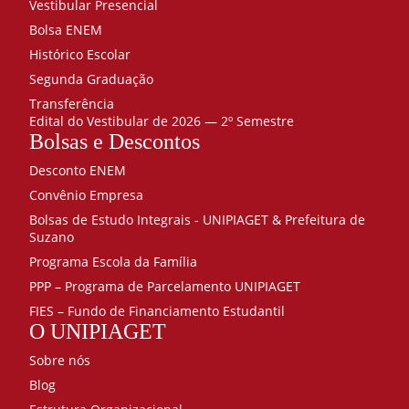
Vestibular Presencial
Vanessa de Oliveira Alves
Mestre
inovadoras
Bolsa ENEM
em
Vanessa Gomes de Lima Souza
Especialista
Histórico Escolar
psicologia
60
Viviane Lunardi de Abreu
Mestre
Segunda Graduação
Primeiros
Transferência
Wanderley Santana dos Santos
Mestre
socorros e
Edital do Vestibular de 2026 — 2º Semestre
reanimação
Bolsas e Descontos
Wilian de Jesus Santana
Doutor(a)
40
Desconto ENEM
Principios da
Wilson Leite da Silva
Especialista
Convênio Empresa
análise do
comportamento
Bolsas de Estudo Integrais - UNIPIAGET & Prefeitura de
40
Suzano
Processos
Programa Escola da Família
psicológicos
PPP – Programa de Parcelamento UNIPIAGET
básicos
FIES – Fundo de Financiamento Estudantil
40
O UNIPIAGET
Psicanálise
80
Sobre nós
Psicodiagnóstico
Blog
80