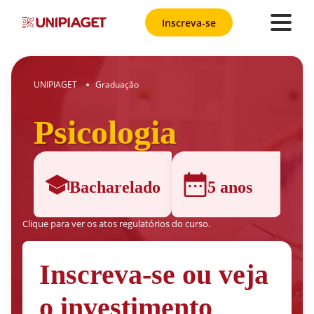
Inscreva-se
UNIPIAGET
Graduação
●
Psicologia
Bacharelado
5 anos
Clique para ver os atos regulatórios do curso.
Inscreva-se ou veja
o investimento