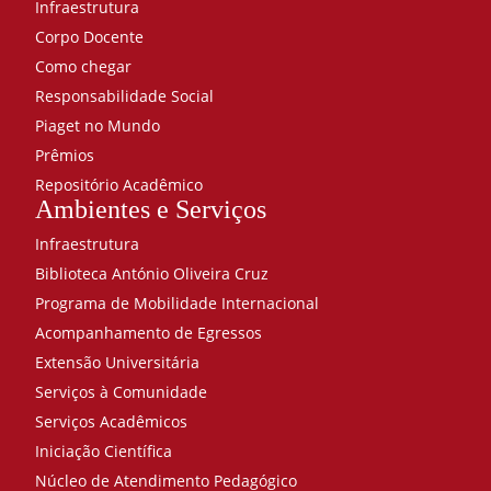
Infraestrutura
Programação
Corpo Docente
80
Introdução
Como chegar
à
Responsabilidade Social
Engenharia
Piaget no Mundo
40
Prêmios
Legislação
Empresarial
Repositório Acadêmico
Ambientes e Serviços
40
Linguagem
Infraestrutura
de
Biblioteca António Oliveira Cruz
Programação
Programa de Mobilidade Internacional
40
Matemática
Acompanhamento de Egressos
Financeira
Extensão Universitária
80
Serviços à Comunidade
Mecânica
Serviços Acadêmicos
dos
Sólidos
Iniciação Científica
40
Núcleo de Atendimento Pedagógico