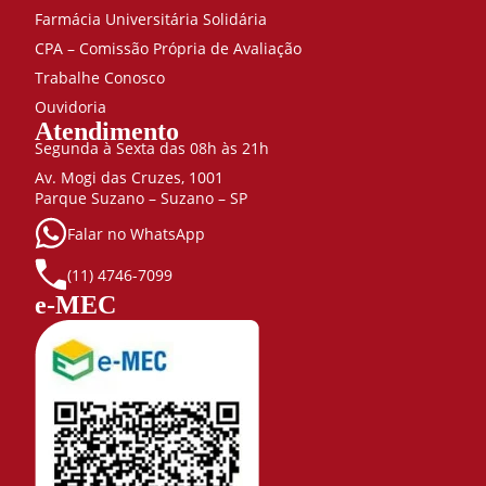
Metodologia
Farmácia Universitária Solidária
Científica
CPA – Comissão Própria de Avaliação
40
Optativa*
Trabalhe Conosco
Libras ou
Ouvidoria
Primeiros
Atendimento
Segunda à Sexta das 08h às 21h
socorros e
reanimação
Av. Mogi das Cruzes, 1001
40
Parque Suzano – Suzano – SP
Oratória,
Falar no WhatsApp
Leitura e
produção
(11) 4746-7099
de Texto
e-MEC
40
Pesquisa
Operacional
40
Projetos
Aplicados
40
Química