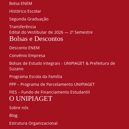
Tributária
Valmir Cardoso dos Santos
Mestre
Bolsa ENEM
40
Histórico Escolar
Gestão e
Vanderlei Sergio Lemos de Moraes
Mestre
legislação
Segunda Graduação
Vanessa de Oliveira Alves
Mestre
ambiental
Transferência
40
Edital do Vestibular de 2026 — 2º Semestre
Vanessa Gomes de Lima Souza
Especialista
Bolsas e Descontos
Gestão
Estratégica
Viviane Lunardi de Abreu
Mestre
Desconto ENEM
80
Wanderley Santana dos Santos
Mestre
Convênio Empresa
Gestão
financeira
Bolsas de Estudo Integrais - UNIPIAGET & Prefeitura de
Wilian de Jesus Santana
Doutor(a)
Suzano
e Fluxo
de Caixa
Wilson Leite da Silva
Especialista
Programa Escola da Família
80
PPP – Programa de Parcelamento UNIPIAGET
Higiene e
FIES – Fundo de Financiamento Estudantil
Segurança
O UNIPIAGET
do
Trabalho
Sobre nós
40
Blog
Informática:
Estrutura Organizacional
Algoritmos e