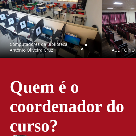
Computadores da Biblioteca
AUDITÓRIO
Antônio Oliveira Cruz
Quem é o
coordenador do
curso?