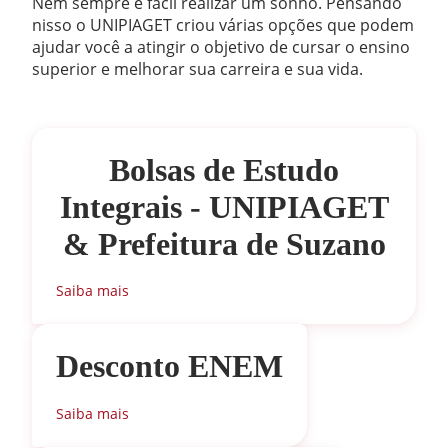
Nem sempre é fácil realizar um sonho. Pensando
Cristiane Evangelista Oliveira Teles
Especialista
Responsabilidade
nisso o UNIPIAGET criou várias opções que podem
Social e
ajudar você a atingir o objetivo de cursar o ensino
Daniella Moreira
Mestre
Ambiental
superior e melhorar sua carreira e sua vida.
40
Economia e
Davi Albuquerque Gomes
Mestre
Administração
Emeli de Souza Beatriz Pacheco
Especialista
40
Bolsas de Estudo
Elaboração
Erika Yamashita Marcelino
Mestre
e análise
Integrais - UNIPIAGET
de
Fabricio Ciconi Tsutsui
Especialista
& Prefeitura de Suzano
projetos
Fernando Bicocchi Canova
Doutor(a)
80
Eletricidade
Saiba mais
40
Francisco das Chagas de Oliveira
Especialista
Empreendedorismo
40
Gleice Branco Silva
Mestre
Desconto ENEM
Estágio
Graziela Priscila Furtuozo
Mestre
Supervisionado
Saiba mais
I
Guilherme de Paula Marinho
80
Nonato
Mestre