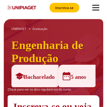
Inscreva-se
UNIPIAGET
Graduação
●
Engenharia de
Produção
Bacharelado
5 anos
Clique para ver os atos regulatórios do curso.
Inscreva-se ou veja