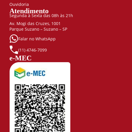
Propedêutica
Ouvidoria
80
Atendimento
Semiotécnica
Segunda à Sexta das 08h às 21h
80
Av. Mogi das Cruzes, 1001
Sistematização
Parque Suzano – Suzano – SP
da Assistência
Falar no WhatsApp
em
Enfermagem
(11) 4746-7099
40
e-MEC
Trabalho
de
Conclusão
de Curso I
40
Trabalho
de
Conclusão
de Curso
II
40
4000