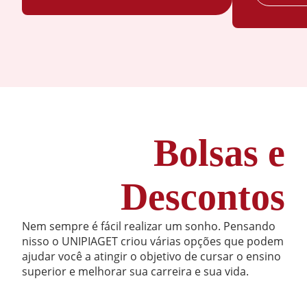
80
Antonio Carlos Martins Junior
Mestre
Comunicação e
Relacionamento
Antonio Chavez Zena
Doutor(a)
Interpessoal
Audrey Yule Coqueiro
Mestre
40
Diversidade
Caio Henrique Martins de Souza
Mestre
Etnico Cultural e
Responsabilidade
Claudia Gil Mendonça
Mestre
Social e
Caroline Vieira de Souza Cavalcante
Mestre
Ambiental
Bolsas e
40
Cassiana Cristina Pimenta *
Especialista
Enfermagem
Cristiane Evangelista Oliveira Teles
Especialista
em
Descontos
Cuidados
Daniella Moreira
Mestre
Intensivos
Nem sempre é fácil realizar um sonho. Pensando
80
nisso o UNIPIAGET criou várias opções que podem
Enfermagem
Davi Albuquerque Gomes
Mestre
ajudar você a atingir o objetivo de cursar o ensino
em
Emeli de Souza Beatriz Pacheco
Especialista
superior e melhorar sua carreira e sua vida.
Neotatologia
80
Erika Yamashita Marcelino
Mestre
Enfermagem