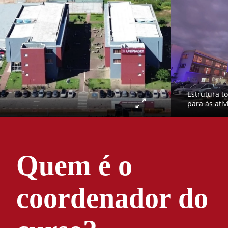
Estrutura t
para às ati
Quem é o
coordenador do