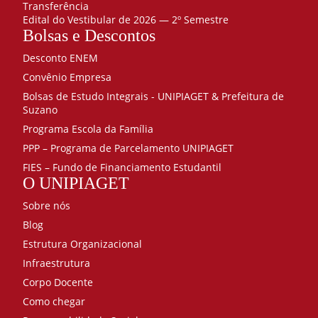
Transferência
Microbiologia
Wilian de Jesus Santana
Doutor(a)
Edital do Vestibular de 2026 — 2º Semestre
e Imunologia
Bolsas e Descontos
40
Wilson Leite da Silva
Especialista
Desconto ENEM
Nutrição
e
Convênio Empresa
Dietética
Bolsas de Estudo Integrais - UNIPIAGET & Prefeitura de
40
Suzano
Optativa (Libras ou
Programa Escola da Família
Empreendedorismo)
PPP – Programa de Parcelamento UNIPIAGET
40
FIES – Fundo de Financiamento Estudantil
Oratória,
O UNIPIAGET
Leitura e
produção
Sobre nós
de Texto
Blog
40
Estrutura Organizacional
Parasitologia
80
Infraestrutura
Patologia
Corpo Docente
Geral
Como chegar
80