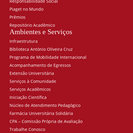
Responsabilidade Social
Prática
Piaget no Mundo
Pedagógicas
aplicadas a
Prêmios
Enfermagem
Repositório Acadêmico
40
Ambientes e Serviços
Primeiros
Infraestrutura
Socorros e
Reanimação
Biblioteca António Oliveira Cruz
40
Programa de Mobilidade Internacional
Psicologia do
Acompanhamento de Egressos
desenvolvimento
Extensão Universitária
epigênese e
ciclos de vida
Serviços à Comunidade
40
Serviços Acadêmicos
Saúde
Iniciação Científica
Coletiva e
Núcleo de Atendimento Pedagógico
Promoção
Farmácia Universitária Solidária
à Saúde
40
CPA – Comissão Própria de Avaliação
Semiologia e
Trabalhe Conosco