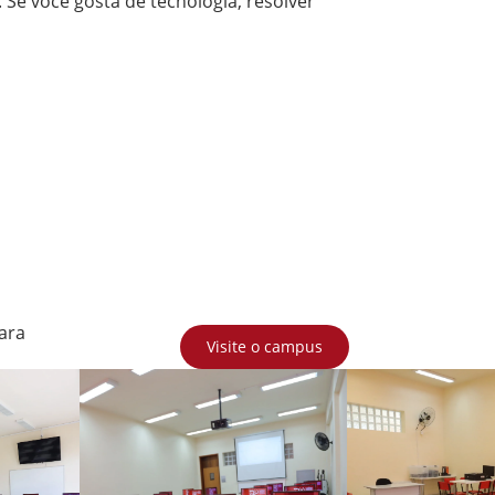
Se você gosta de tecnologia, resolver
ara
Visite o campus