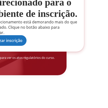
irecionado
para o
iente de inscrição
.
ecionamento está demorando mais do que
ado. Clique no botão abaixo para
ar.
zar inscrição
para ver os atos regulatórios do curso.