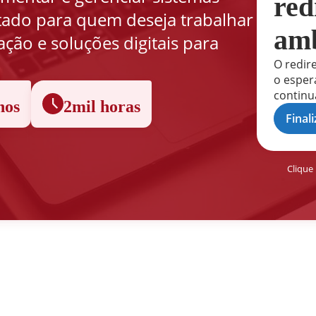
red
ltado para quem deseja trabalhar
amb
ção e soluções digitais para
.
O redir
o esper
continu
nos
2mil horas
Finali
Clique 