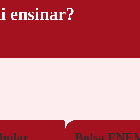
i ensinar?
ibular
Bolsa ENE