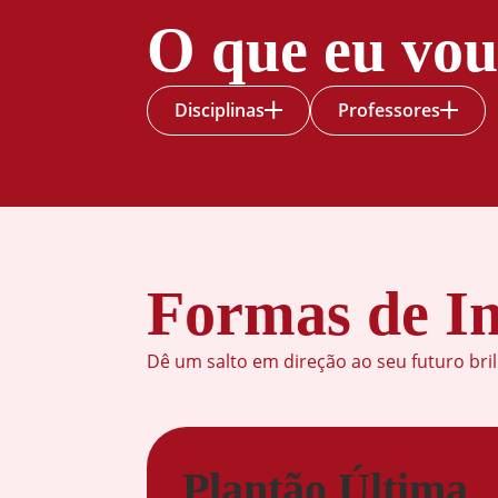
O que eu vou
Disciplinas
Professores
Análise e
Análise e
Desenvolvimento
Desenvolvimento
de Sistemas
de Sistemas
Formas de In
Dê um salto em direção ao seu futuro bri
Disciplina
Carga
Docente
Qualificação
Titulação
Plantão Última
Horária