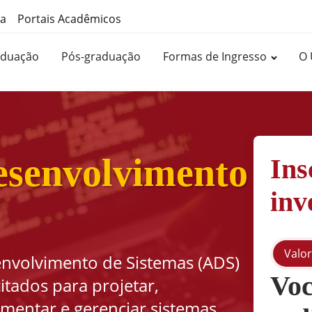
ma
Portais Acadêmicos
aduação
Pós-graduação
Formas de Ingresso
O 
esenvolvimento
Ins
inv
Valor
envolvimento de Sistemas (ADS)
Voc
itados para projetar,
ementar e gerenciar sistemas