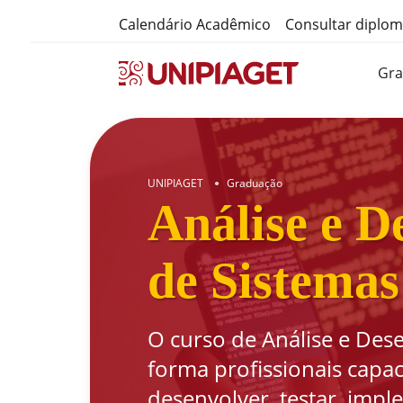
Calendário Acadêmico
Consultar diplo
Gr
UNIPIAGET
Graduação
●
Análise e D
de Sistemas
O curso de Análise e Des
forma profissionais capac
desenvolver, testar, impl