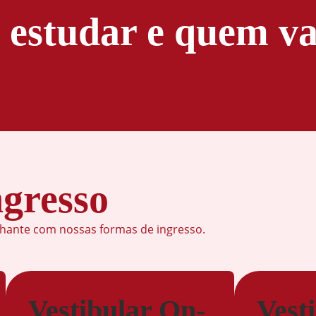
 estudar e quem va
gresso
lhante com nossas formas de ingresso.
Tempo
de
Casa
Vestibular On-
Vest