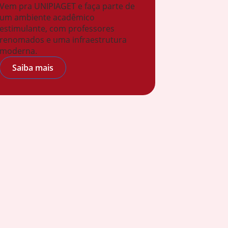
Vem pra UNIPIAGET e faça parte de
um ambiente acadêmico
estimulante, com professores
renomados e uma infraestrutura
moderna.
Saiba mais