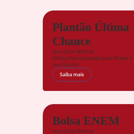
Plantão Última
Chance
Inscrições Abertas
Última Oportunidade para Mudar o
Seu Futuro!
Saiba mais
Bolsa ENEM
Inscrições Abertas