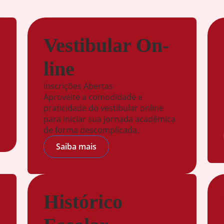
Vestibular On-
line
Inscrições Abertas
Aproveite a comodidade e
praticidade do vestibular online
para iniciar sua jornada acadêmica
de forma descomplicada.
Saiba mais
Histórico