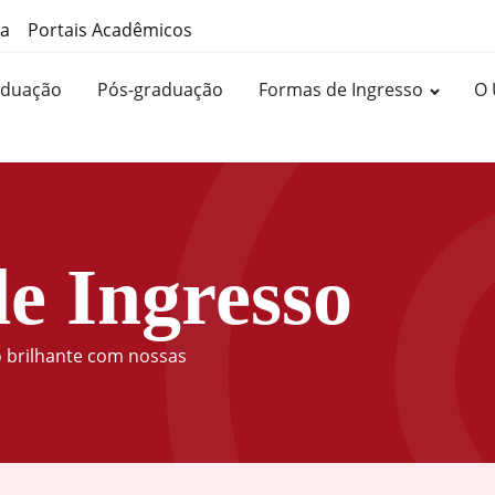
ma
Portais Acadêmicos
aduação
Pós-graduação
Formas de Ingresso
O 
e Ingresso
o brilhante com nossas