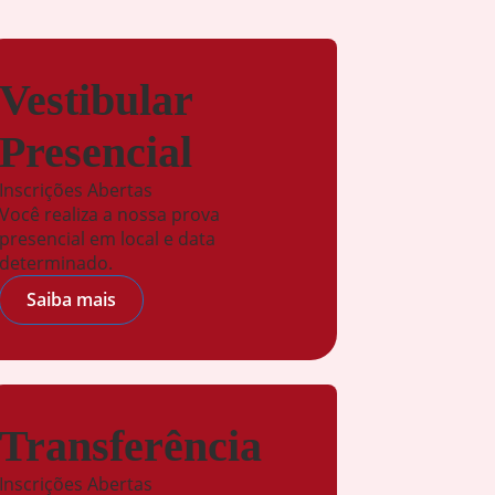
Vestibular
Presencial
Inscrições Abertas
Você realiza a nossa prova
presencial em local e data
determinado.
Saiba mais
Transferência
Inscrições Abertas