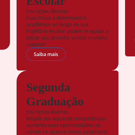
Escolar
Inscrições Abertas
Suas notas e desempenho
acadêmico ao longo de sua
trajetória escolar podem te ajudar a
iniciar seu próximo sonho: o ensino
superior.
Saiba mais
Segunda
Graduação
Inscrições Abertas
Amplie seu leque de competências,
aumente suas oportunidades de
carreira e alcance novos patamares