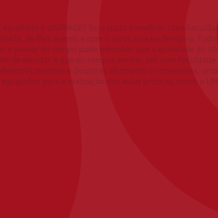
er escolhido o UNIPIAGET foi o custo-benefício. Uma Faculda
izada, de fácil acesso e com o curso que eu desejava. Tudo 
m o passar do tempo pude perceber que a qualidade do UN
ade de estudar o que eu sempre sonhei, em uma Faculdade
ofessores mestres e doutores altamente competentes, uma
 equipados para a realização das aulas práticas, como o UN