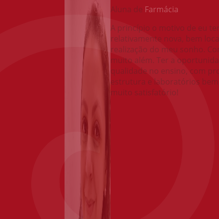
Aluna de
Farmácia
A princípio o motivo de eu t
relativamente nova, bem local
realização do meu sonho. Co
muito além. Ter a oportunid
qualidade no ensino, com pr
estrutura e laboratórios bem
muito satisfatório!