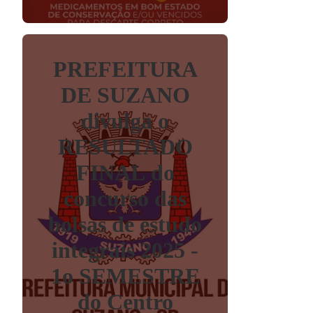
PREFEITURA
DE SUZANO
divulga o
RESULTADO
FINAL do
concurso das
bolsas de estudo
integrais 2025 -
1o SEMESTRE
do Centro