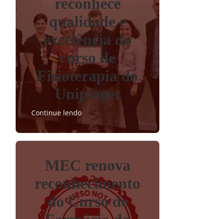
reconhece
qualidade e
excelência do
curso de
Fisioterapia do
Unipiaget
Continue lendo
MEC renova
reconhecimento
do Curso de