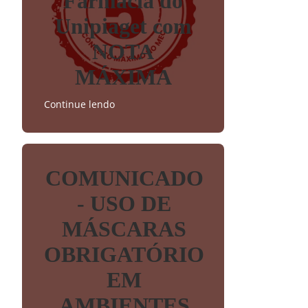
Farmácia do
Unipiaget com
NOTA
MÁXIMA
Continue lendo
COMUNICADO
- USO DE
MÁSCARAS
OBRIGATÓRIO
EM
AMBIENTES