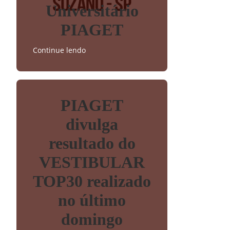
Universitário
PIAGET
Continue lendo
PIAGET
divulga
resultado do
VESTIBULAR
TOP30 realizado
no último
domingo