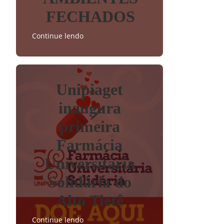
FECHADOS
Continue lendo
Unipiaget
inaugura
primeira
Farmácia
Universitária
Solidária do
Alto Tietê
Continue lendo