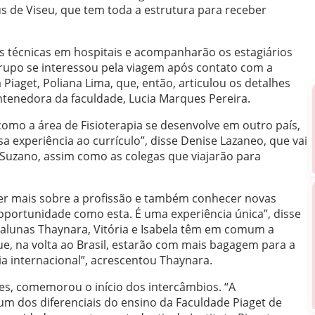
 de Viseu, que tem toda a estrutura para receber
itas técnicas em hospitais e acompanharão os estagiários
grupo se interessou pela viagem após contato com a
Piaget, Poliana Lima, que, então, articulou os detalhes
ntenedora da faculdade, Lucia Marques Pereira.
omo a área de Fisioterapia se desenvolve em outro país,
 experiência ao currículo”, disse Denise Lazaneo, que vai
 Suzano, assim como as colegas que viajarão para
er mais sobre a profissão e também conhecer novas
oportunidade como esta. É uma experiência única”, disse
 alunas Thaynara, Vitória e Isabela têm em comum a
que, na volta ao Brasil, estarão com mais bagagem para a
cia internacional”, acrescentou Thaynara.
ues, comemorou o início dos intercâmbios. “A
 um dos diferenciais do ensino da Faculdade Piaget de