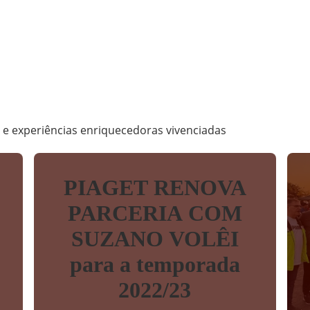
m
s e experiências enriquecedoras vivenciadas
PIAGET RENOVA
PARCERIA COM
SUZANO VOLÊI
para a temporada
2022/23