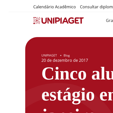
Calendário Acadêmico
Consultar diplo
Gr
UNIPIAGET
Blog
●
20
de
dezembro
de
2017
Cinco al
estágio 