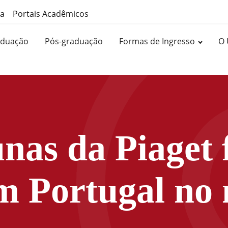
ma
Portais Acadêmicos
aduação
Pós-graduação
Formas de Ingresso
O 
unas da Piaget 
em Portugal no