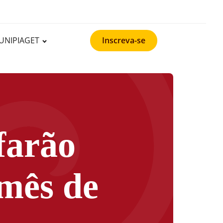
UNIPIAGET
Inscreva-se
farão
 mês de