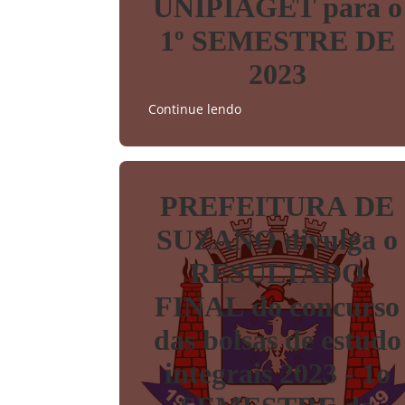
UNIPIAGET para o
1º SEMESTRE DE
2023
Continue lendo
PREFEITURA DE
SUZANO divulga o
RESULTADO
FINAL do concurso
das bolsas de estudo
integrais 2023 - 1o