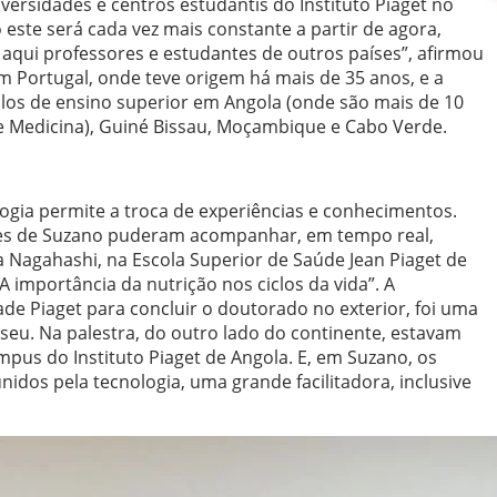
ersidades e centros estudantis do Instituto Piaget no
este será cada vez mais constante a partir de agora,
ui professores e estudantes de outros países”, afirmou
m Portugal, onde teve origem há mais de 35 anos, e a
 polos de ensino superior em Angola (onde são mais de 10
 de Medicina), Guiné Bissau, Moçambique e Cabo Verde.
logia permite a troca de experiências e conhecimentos.
tes de Suzano puderam acompanhar, em tempo real,
a Nagahashi, na Escola Superior de Saúde Jean Piaget de
A importância da nutrição nos ciclos da vida”. A
ade Piaget para concluir o doutorado no exterior, foi uma
seu. Na palestra, do outro lado do continente, estavam
us do Instituto Piaget de Angola. E, em Suzano, os
nidos pela tecnologia, uma grande facilitadora, inclusive