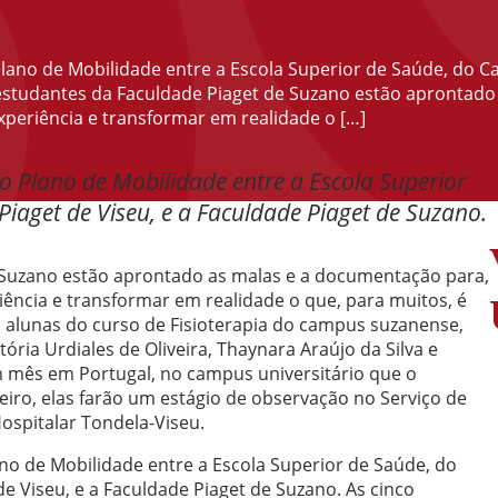
lano de Mobilidade entre a Escola Superior de Saúde, do Ca
 estudantes da Faculdade Piaget de Suzano estão aprontad
xperiência e transformar em realidade o […]
ao Plano de Mobilidade entre a Escola Superior
Piaget de Viseu, e a Faculdade Piaget de Suzano.
 Suzano estão aprontado as malas e a documentação para,
iência e transformar em realidade o que, para muitos, é
s alunas do curso de Fisioterapia do campus suzanense,
tória Urdiales de Oliveira, Thaynara Araújo da Silva e
m mês em Portugal, no campus universitário que o
eiro, elas farão um estágio de observação no Serviço de
Hospitalar Tondela-Viseu.
ano de Mobilidade entre a Escola Superior de Saúde, do
de Viseu, e a Faculdade Piaget de Suzano. As cinco