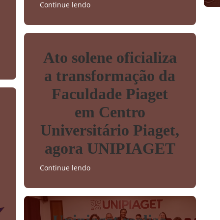
Continue lendo
Ato solene oficializa
a transformação da
Faculdade Piaget
em Centro
Universitário Piaget,
agora UNIPIAGET
Continue lendo