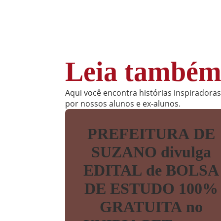
Leia també
Aqui você encontra histórias inspiradora
por nossos alunos e ex-alunos.
PREFEITURA DE
SUZANO divulga
EDITAL de BOLSA
DE ESTUDO 100%
GRATUITA no