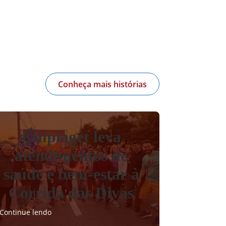
Conheça mais histórias
Unipiaget leva
atendimentos de
saúde e bem-estar à
Corrida das Divas
Continue lendo