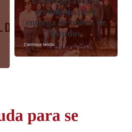
Unipiaget realiza
cerimônia para
entrega de bolsas de
estudos
Continue lendo
uda para se