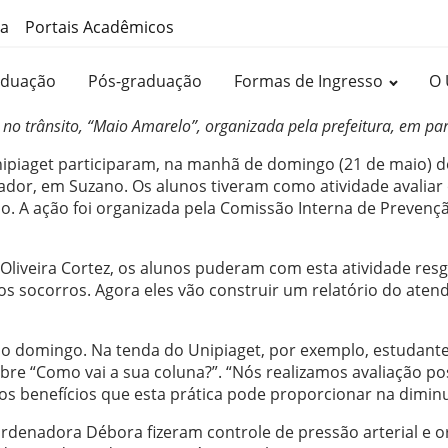
ma
Portais Acadêmicos
aduação
Pós-graduação
Formas de Ingresso
O 
no trânsito, “Maio Amarelo”, organizada pela prefeitura, em p
ipiaget participaram, na manhã de domingo (21 de maio) de
rador, em Suzano. Os alunos tiveram como atividade avaliar
o. A ação foi organizada pela Comissão Interna de Prevenç
iveira Cortez, os alunos puderam com esta atividade resga
os socorros. Agora eles vão construir um relatório do aten
do domingo. Na tenda do Unipiaget, por exemplo, estudante
“Como vai a sua coluna?”. “Nós realizamos avaliação postur
s benefícios que esta prática pode proporcionar na diminu
rdenadora Débora fizeram controle de pressão arterial e o