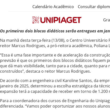
Calendário Acadêmico
Consultar diplo
Gr
Os primeiros dois blocos didáticos serão entregues em jan
Na manhã desta terça-feira (13/08), o Centro Universitário
reitor Marcus Rodrigues, a pró-reitora acadêmica, Poliana
“Essa é uma fase importante e de aceleração da construção.
previsão é que os primeiros dois blocos didáticos fiquem p
que dá mais visibilidade, tanto para a cidade, quanto par
construídos”, destaca o reitor Marcus Rodrigues.
De acordo com a engenheira civil Karoline Santos, da emp
janeiro de 2025, determinou a escolha estratégica da técni
expansão terá a capacidade de receber em torno de 1.200 n
Para a coordenadora dos cursos de Engenharia do Unipiaget
diferenciada. “Vamos poder oportunizar aos nossos alunos de