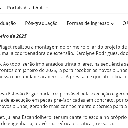
ma
Portais Acadêmicos
aduação
Pós-graduação
Formas de Ingresso
O 
eiro de 2025
 Piaget realizou a montagem do primeiro pilar do projeto d
 Lima, a coordenadora de extensão, Karolyne Rodrigues, doc
 Ao todo, serão implantados trinta pilares, na sequência s
rontos em janeiro de 2025, já para receber os novos alunos
a nossa comunidade acadêmica. A previsão é que até o final
resa Estevão Engenharia, responsável pela execução e gere
ca de execução em peças pré-fabricadas em concreto, por con
ovos alunos, gerando mais conhecimento e técnica para a p
, Juliana Escandolhero, ter um canteiro escola no próprio
 engenharia, a vivência teórica e prática”, ressalta.